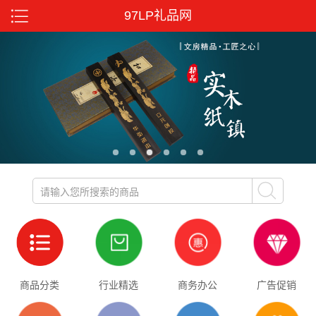
97LP礼品网
1
2
3
4
5
6
商品分类
行业精选
商务办公
广告促销