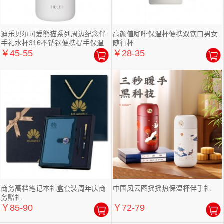
迪乐贝尔可爱熊猫系列周边纪念伴
高颜值咖啡保温杯便携双饮口男女
手礼水杯316不锈钢便携提手保温
随行杯
杯
￥45-55
￥28-35
商务高档笔记本礼盒套装周年庆商
中国风云图摇摇热保温杯伴手礼
务赠礼
￥85-90
￥72-79