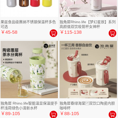
果兹食品级赛纳不锈钢保温杯多色
独角犀Rhino.life【梦幻星辰】系列
可选
高颜值双饮吸管杯女神杯
￥45-58
￥115-138
独角犀 Rhino.life智能温显保温提手
独角犀春绿海棠 双饮口陶瓷内胆
杯浅荷绿色小清新水杯
咖啡杯
￥89-105
￥88-105