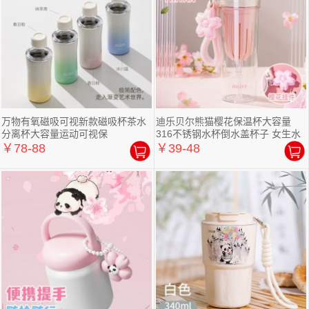
万物有氧磁吸可视新款磁吸杯茶水
迪乐贝尔熊猫樱花保温杯大容量
分离杯大容量运动可视保
316不锈钢水杯倒水盖杯子 女生水
杯
￥78-88
￥39-48