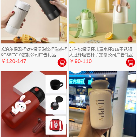
苏泊尔保温杯钛+保温泡饮杯泡茶杯
苏泊尔保温杯儿童水杯316不锈钢
KC36FY10定制公司广告礼品
大肚杯吸管杯子定制公司广告礼品
￥120-147
￥90-110