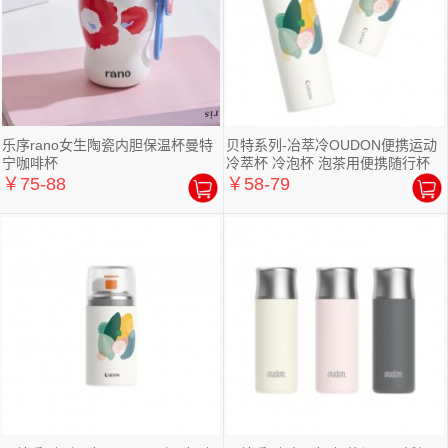
乐序rano女生陶瓷内胆保温杯曼特
贝特系列-冶萃冷OUDON便携运动
宁咖啡杯
冷萃杯 冷泡杯 泡茶用便携随行杯
￥75-88
￥58-79