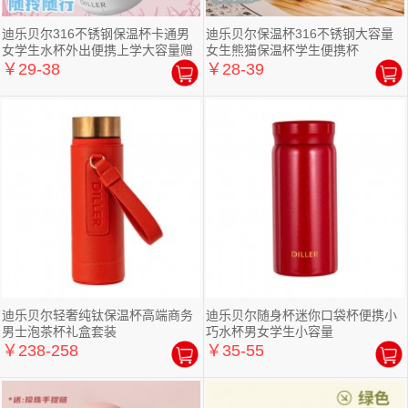
迪乐贝尔316不锈钢保温杯卡通男
迪乐贝尔保温杯316不锈钢大容量
女学生水杯外出便携上学大容量赠
女生熊猫保温杯学生便携杯
送可爱贴
￥29-38
￥28-39
迪乐贝尔轻奢纯钛保温杯高端商务
迪乐贝尔随身杯迷你口袋杯便携小
男士泡茶杯礼盒套装
巧水杯男女学生小容量
￥238-258
￥35-55