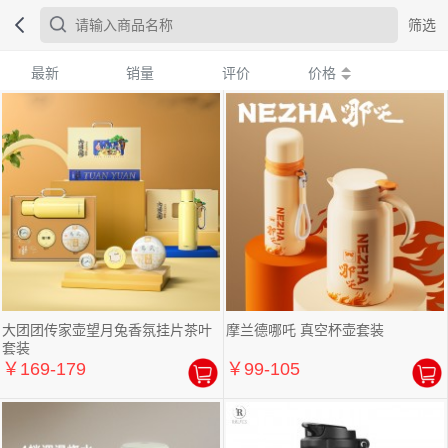
筛选
最新
销量
评价
价格
大团团传家壶望月兔香氛挂片茶叶
摩兰德哪吒 真空杯壶套装
套装
￥169-179
￥99-105