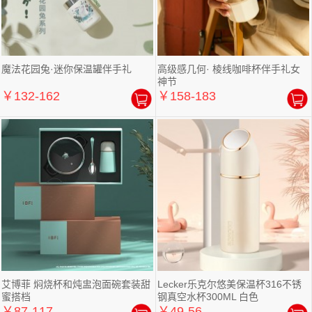
魔法花园兔·迷你保温罐伴手礼
高级感几何· 棱线咖啡杯伴手礼女
神节
￥132-162
￥158-183
艾博菲 焖烧杯和炖盅泡面碗套装甜
Lecker乐克尔悠美保温杯316不锈
蜜搭档
钢真空水杯300ML 白色
￥87-117
￥49-56