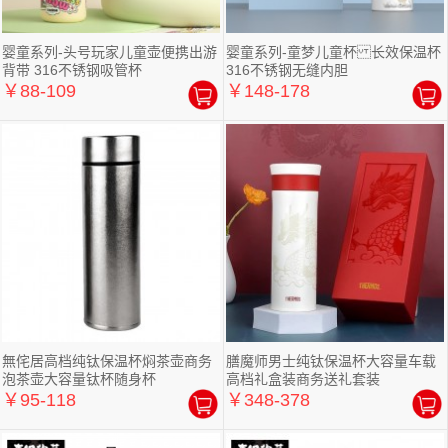
婴童系列-头号玩家儿童壶便携出游
婴童系列-童梦儿童杯 长效保温杯
背带 316不锈钢吸管杯
316不锈钢无缝内胆
￥88-109
￥148-178
無侘居高档纯钛保温杯焖茶壶商务
膳魔师男士纯钛保温杯大容量车载
泡茶壶大容量钛杯随身杯
高档礼盒装商务送礼套装
￥95-118
￥348-378