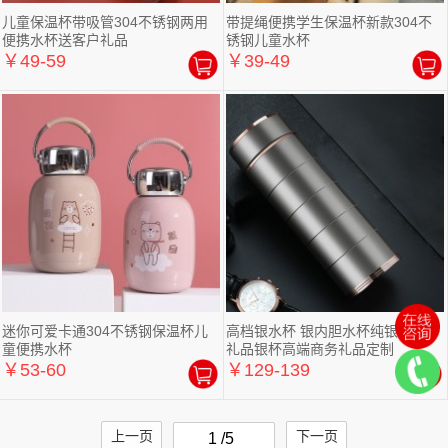
儿童保温杯带吸管304不锈钢两用
带提绳便携学生保温杯新款304不
便携水杯送客户礼品
锈钢儿童水杯
￥49-59
￥39-49
迷你可爱卡通304不锈钢保温杯儿
高档银水杯 银内胆水杯纯银保温杯
童便携水杯
礼品银杯高端商务礼品定制
￥53-60
￥129-139
上一页
下一页
1 /5