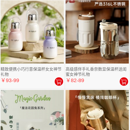
精致便携小巧行意保温杯女女神节
高级感伴手礼香奈数显保温杯送闺
礼物
蜜女神节礼物
￥93-99
￥82-89