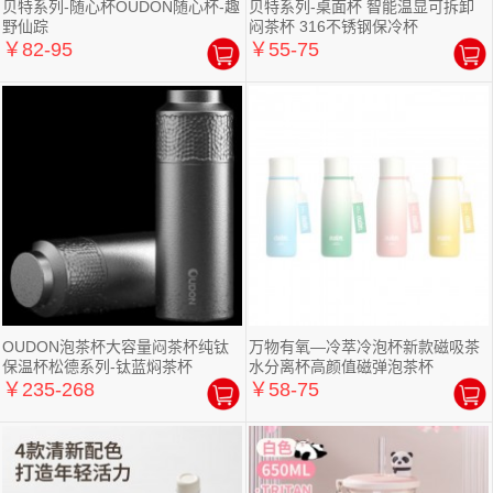
贝特系列-随心杯OUDON随心杯-趣
贝特系列-桌面杯 智能温显可拆卸
野仙踪
闷茶杯 316不锈钢保冷杯
￥82-95
￥55-75
OUDON泡茶杯大容量闷茶杯纯钛
万物有氧—冷萃冷泡杯新款磁吸茶
保温杯松德系列-钛蓝焖茶杯
水分离杯高颜值磁弹泡茶杯
￥235-268
￥58-75