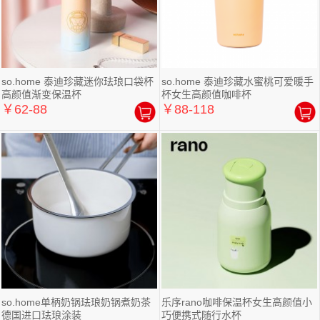
so.home 泰迪珍藏迷你珐琅口袋杯
so.home 泰迪珍藏水蜜桃可爱暖手
高颜值渐变保温杯
杯女生高颜值咖啡杯
￥62-88
￥88-118
so.home单柄奶锅珐琅奶锅煮奶茶
乐序rano咖啡保温杯女生高颜值小
德国进口珐琅涂装
巧便携式随行水杯