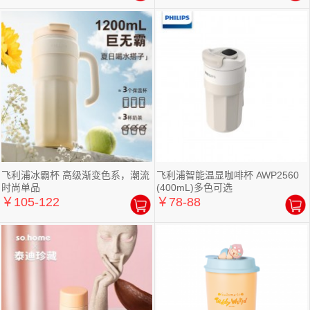
飞利浦冰霸杯 高级渐变色系，潮流
飞利浦智能温显咖啡杯 AWP2560
时尚单品
(400mL)多色可选
￥105-122
￥78-88