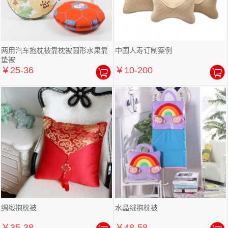
两用汽车抱枕被靠枕被圆形水果靠
中国人寿订制案例
垫被
￥25-36
￥10-200
绸缎抱枕被
水晶绒抱枕被
￥35-38
￥48-58