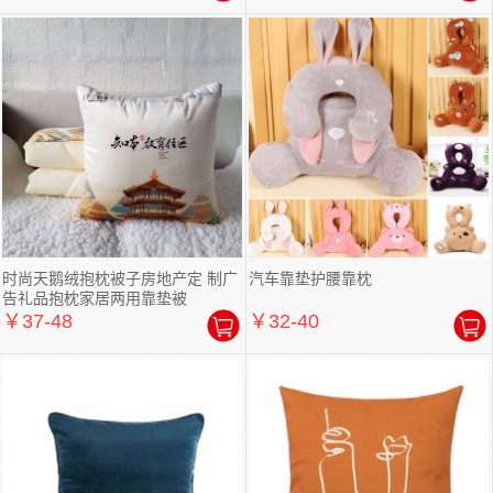
时尚天鹅绒抱枕被子房地产定 制广
汽车靠垫护腰靠枕
告礼品抱枕家居两用靠垫被
￥37-48
￥32-40