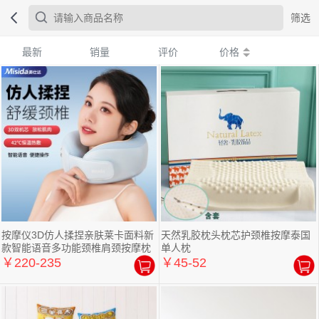
筛选
最新
销量
评价
价格
按摩仪3D仿人揉捏亲肤莱卡面料新
天然乳胶枕头枕芯护颈椎按摩泰国
款智能语音多功能颈椎肩颈按摩枕
单人枕
枕头脖子
￥220-235
￥45-52