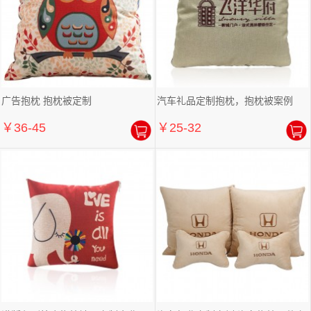
广告抱枕 抱枕被定制
汽车礼品定制抱枕，抱枕被案例
￥36-45
￥25-32