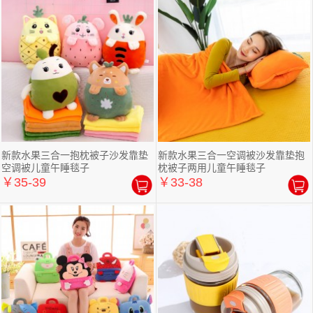
新款水果三合一抱枕被子沙发靠垫
新款水果三合一空调被沙发靠垫抱
空调被儿童午睡毯子
枕被子两用儿童午睡毯子
￥35-39
￥33-38