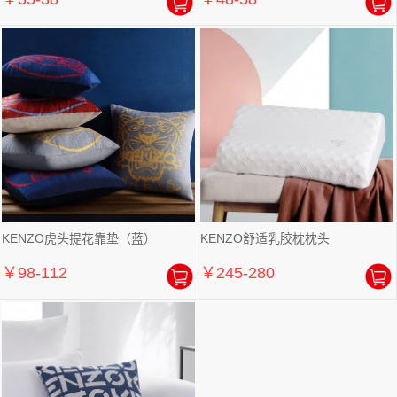
KENZO虎头提花靠垫（蓝）
KENZO舒适乳胶枕枕头
￥98-112
￥245-280