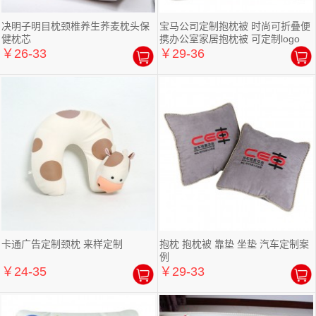
决明子明目枕颈椎养生荞麦枕头保
宝马公司定制抱枕被 时尚可折叠便
健枕芯
携办公室家居抱枕被 可定制logo
￥26-33
￥29-36
卡通广告定制颈枕 来样定制
抱枕 抱枕被 靠垫 坐垫 汽车定制案
例
￥24-35
￥29-33