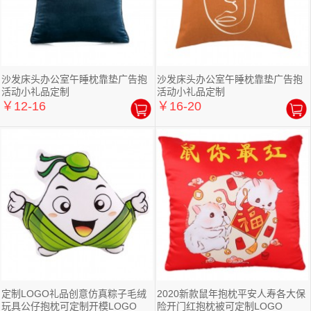
沙发床头办公室午睡枕靠垫广告抱
沙发床头办公室午睡枕靠垫广告抱
活动小礼品定制
活动小礼品定制
￥12-16
￥16-20
定制LOGO礼品创意仿真粽子毛绒
2020新款鼠年抱枕平安人寿各大保
玩具公仔抱枕可定制开模LOGO
险开门红抱枕被可定制LOGO