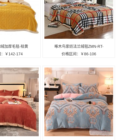
棉绒加厚毛毯-桔黄
啄木鸟家纺法兰绒毯ZMN-RT-
：￥142-174
价格区间：￥86-106
RT003定制公司广告
01定制公司广告礼品
礼品