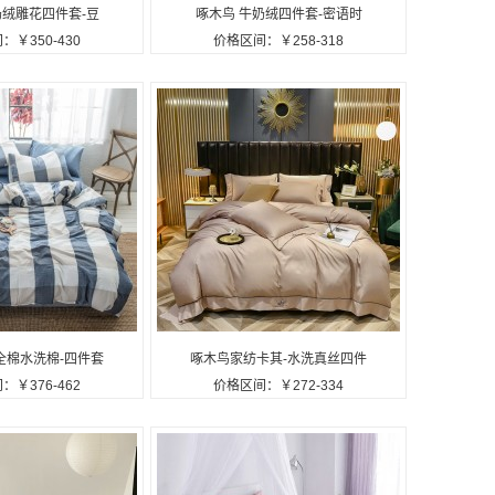
奶绒雕花四件套-豆
啄木鸟 牛奶绒四件套-密语时
：￥350-430
价格区间：￥258-318
NNR003定制公司广
光 ZMN-NNR002定制公司广
告礼品
告礼品
全棉水洗棉-四件套
啄木鸟家纺卡其-水洗真丝四件
：￥376-462
价格区间：￥272-334
SX-02定制公司广告
套ZMN-SXZS-01定制公司广
礼品
告礼品