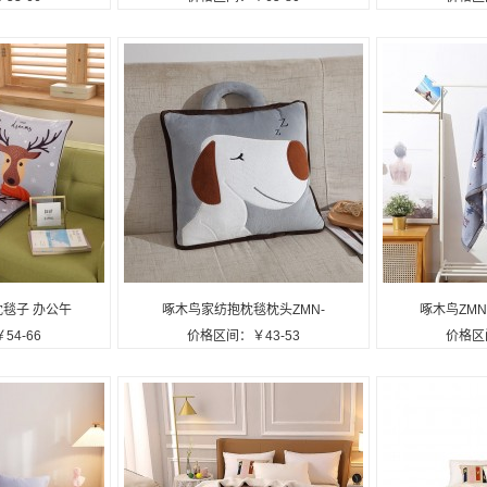
单人毯定制公
面床单休闲盖毯定制公司广告
件套收纳席
礼品
礼品
毯子 办公午
啄木鸟家纺抱枕毯枕头ZMN-
啄木鸟ZMN
54-66
价格区间：￥43-53
价格区间
公司广告礼品
BZT-01定制公司广告礼品
披肩毯定