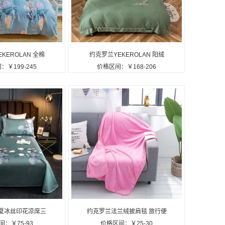
KEROLAN 全棉
约克罗兰YEKEROLAN 阳绒
：￥199-245
价格区间：￥168-206
套枕套定制公司广
棉刺绣四件套被套枕套定制公
告礼品
司广告礼品
夏冰丝印花凉席三
约克罗兰法兰绒披肩毯 旅行便
：￥75-93
价格区间：￥25-30