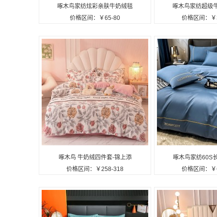
啄木鸟家纺炫彩亲肤牛奶绒毯
啄木鸟家纺超级
价格区间：￥65-80
价格区间：￥38
子ZMN-MFRT-01定制公司广
ZMN-NNR-0
告礼品
品
啄木鸟 牛奶绒四件套-锦上添
啄木鸟家纺60S
价格区间：￥258-318
价格区间：￥64
花 ZMN-NNR001定制公司广
ZMN-CRM-0
告礼品
品