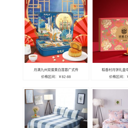
月满九州双蛋黄白莲蓉广式传
稻香村月饼礼盒
价格区间：￥82-88
价格区间：￥
统经典月饼高端定制礼盒中秋
美礼盒
送礼团购