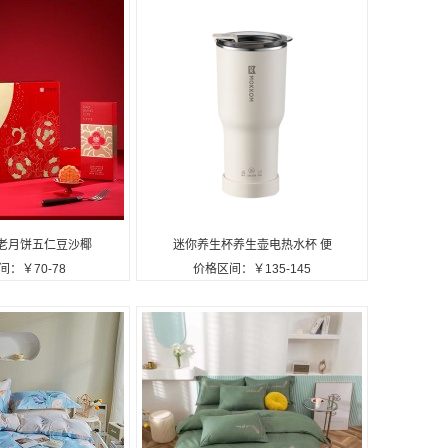
老月饼五仁豆沙椰
迷你养生杯养生壶电热水杯 便
：￥70-78
价格区间：￥135-145
送礼团购 八月十五
携分体烧水杯MK-386白色
礼6味12饼