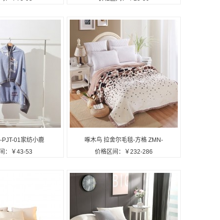
子枕套定制公司广
捷休闲盖毯定制公司广告礼品
告礼品
-PJT-01家纺小鹿
啄木鸟 拉舍尔毛毯-方格 ZMN-
：￥43-53
价格区间：￥232-286
制公司广告礼品
RT006定制公司广告礼品