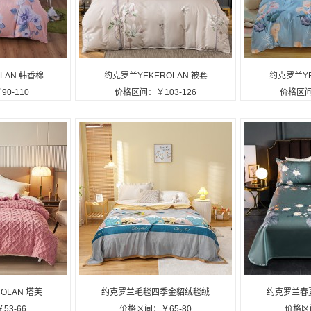
LAN 韩香棉
约克罗兰YEKEROLAN 被套
约克罗兰YE
0-110
价格区间：￥103-126
价格区间
套定制公司广
床单枕套套件定制公司广告礼
套件床单被
品
品
OLAN 塔芙
约克罗兰毛毯四季金貂绒毯绒
约克罗兰春
53-66
价格区间：￥65-80
价格区间