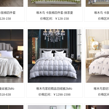
卡肤棉四件套
啄木鸟 卡肤棉四件套-抹茶菱
啄木鸟 卡
8-158
价格区间：￥128-158
价格区间
定制公司广告礼
格ZMN-KFM003定制公司广告
ZMN-KFM
礼品
丝被ZMN-
啄木鸟家纺精品羽绒被ZMN-
啄木鸟家纺羽
8-638
价格区间：￥1298-1598
价格区间
公司广告礼品
YRB-01定制公司广告礼品
01定