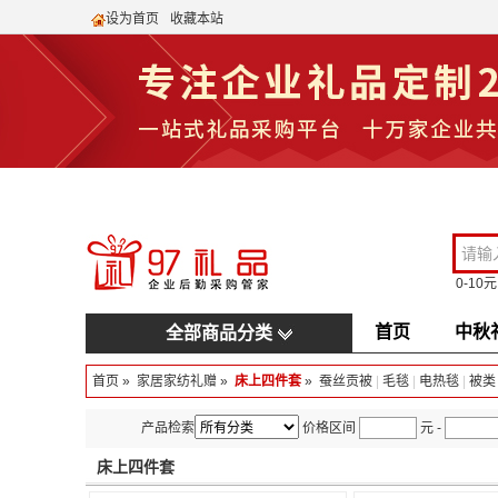
设为首页
收藏本站
0-10元
首页
中秋
全部商品分类
首页
»
家居家纺礼赠
»
床上四件套
»
蚕丝贡被
|
毛毯
|
电热毯
|
被类
产品检索
价格区间
元
-
床上四件套