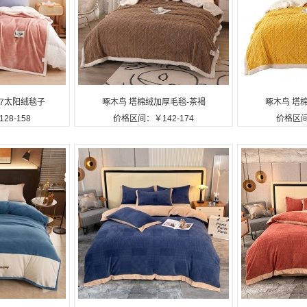
-07太阳绒毯子
啄木鸟 塔棉绒加厚毛毯-茶褐
啄木鸟 塔
8-158
价格区间：￥142-174
价格区间
定制公司广告礼品
色 ZMN-RT004定制公司广告
色 ZMN-
礼品