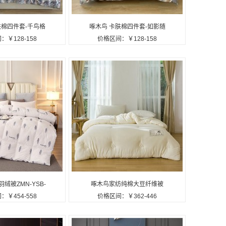
肤棉四件套-千鸟格
啄木鸟 卡肤棉四件套-如影随
：￥128-158
价格区间：￥128-158
002定制公司广告礼
心ZMN-KFM001定制公司广告
品
礼品
绒被ZMN-YSB-
啄木鸟家纺纯棉大豆纤维被
：￥454-558
价格区间：￥362-446
制公司广告礼品
ZMN-DDB-01定制公司广告礼
品