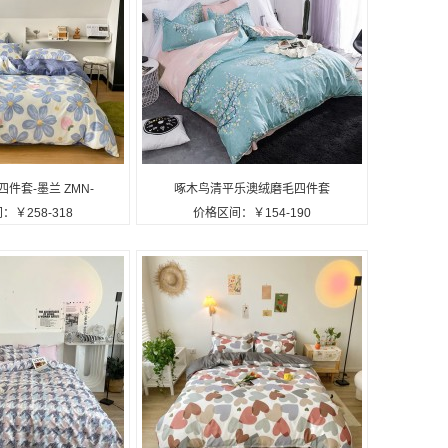
件套-墨兰 ZMN-
啄木鸟清平乐澳绒磨毛四件套
：￥258-318
价格区间：￥154-190
定制公司广告礼品
ZMN-AR-03定制公司广告礼
品