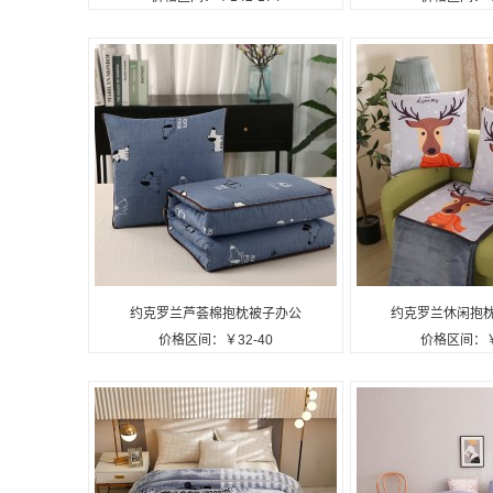
夏被单人宿舍薄被子定制公司
绒羊羔绒被套毯
广告礼品
司广告
约克罗兰芦荟棉抱枕被子办公
约克罗兰休闲抱枕
价格区间：￥32-40
价格区间：￥
午睡小被子沙发靠垫定制公司
睡披肩盖毯定制
广告礼品