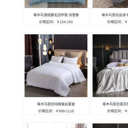
啄木鸟澳绒磨毛四件套 诗意春
啄木鸟家纺品调
价格区间：￥154-190
价格区间：￥12
日ZMN-AR001定制公司广告
ZMN-PD-01
礼品
品
啄木鸟家纺纯棉蚕丝夏被
啄木鸟家纺提花蚕
价格区间：￥908-1118
价格区间：￥51
ZMN-CSB-07定制公司广告礼
CSB-02定制
品