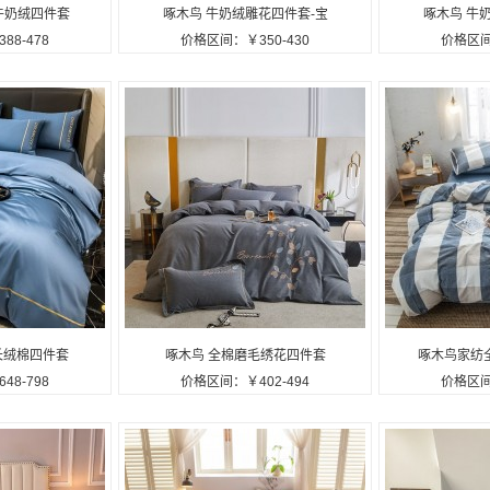
牛奶绒四件套
啄木鸟 牛奶绒雕花四件套-宝
啄木鸟 牛
8-478
价格区间：￥350-430
价格区间
1定制公司广告礼
蓝 ZMN-NNR004定制公司广
沙 ZMN-
告礼品
长绒棉四件套
啄木鸟 全棉磨毛绣花四件套
啄木鸟家纺
8-798
价格区间：￥402-494
价格区间
3定制公司广告礼
ZMN-QMMM006定制公司广
ZMN-QM
告礼品