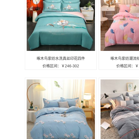
啄木鸟家纺水洗真丝印花四件
啄木鸟家纺潮流
价格区间：￥246-302
价格区间：￥25
套ZMN-HQYX-02定制公司广
ZMN-CM-12
告礼品
品