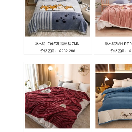
啄木鸟 拉舍尔毛毯柯基 ZMN-
啄木鸟ZMN-RT
价格区间：￥232-286
价格区间：￥12
RT005定制公司广告礼品
200*230cm