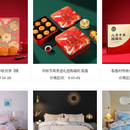
中秋月饼【精
中秋节商务送礼团购福利 稻香
稻香村传统
34-38
价格区间：￥45-49
价格区间
款】
村中秋团圆450g【铁盒9饼5
蓉混合中秋
味】
团圆