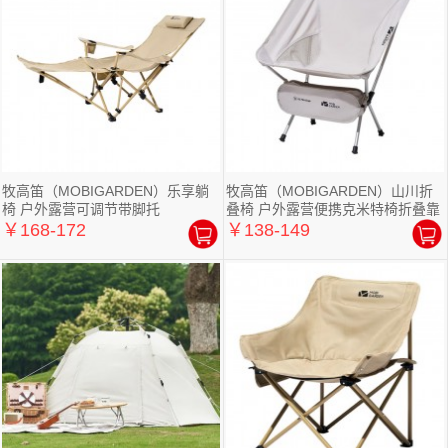
牧高笛（MOBIGARDEN）乐享躺
牧高笛（MOBIGARDEN）山川折
椅 户外露营可调节带脚托
叠椅 户外露营便携克米特椅折叠靠
背
￥168-172
￥138-149