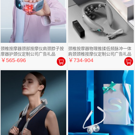
颈椎按摩器颈部按摩仪肩颈脖子按
颈椎按摩器物理推揉低频脉冲一体
摩器护颈仪定制公司广告礼品
肩颈颈椎按摩仪定制公司广告礼品
￥565-696
￥734-904