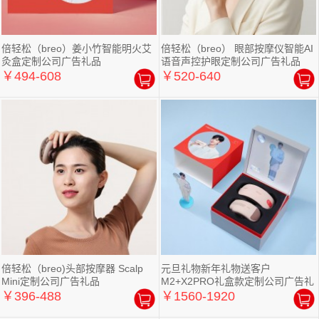
倍轻松（breo）姜小竹智能明火艾
倍轻松（breo） 眼部按摩仪智能AI
灸盒定制公司广告礼品
语音声控护眼定制公司广告礼品
￥494-608
￥520-640
倍轻松（breo)头部按摩器 Scalp
元旦礼物新年礼物送客户
Mini定制公司广告礼品
M2+X2PRO礼盒款定制公司广告礼
品
￥396-488
￥1560-1920