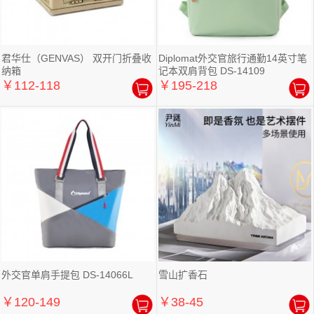
君华仕（GENVAS） 双开门折叠收
Diplomat外交官旅行通勤14英寸笔
纳箱
记本双肩背包 DS-14109
￥112-118
￥195-218
外交官单肩手提包 DS-14066L
雪山扩香石
￥120-149
￥38-45