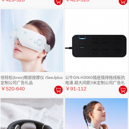
倍轻松(breo)眼部按摩仪 iSeeJplus
公牛GN-H3060插座插排拖线板抗
定制公司广告礼品
电涌 超大间距3米定制公司广告礼
品
￥520-640
￥91-112