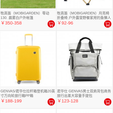
牧高笛（MOBIGARDEN）零动
牧高笛（MOBIGARDEN）月亮椅
130. 晨雾白户外帐篷
折叠椅 户外露营野餐家用钓鱼懒人
椅
￥350-358
￥92-96
GENVAS/君华仕拉杆箱登机箱20英
君华仕 GENVAS男士双肩背包商务
寸万向轮旅行箱PP箱
旅行出差大容量手提包
￥188-199
￥123-128