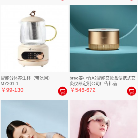
智能分体养生杯（带滤网）
breo姜小竹A2智能艾灸盒便携式艾
MY201-1
灸仪器定制公司广告礼品
￥99-130
￥546-672