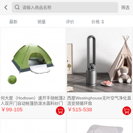
筛选
最新
销量
评价
价格
何大屋（Hodtown）速开手抛帐篷2
西屋Westinghouse无叶空气净化直
人双开门自动帐篷防泼水面料纱门
流变频循环扇
窗
￥99-105
￥515-538