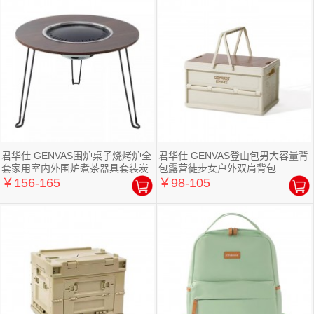
君华仕 GENVAS围炉桌子烧烤炉全
君华仕 GENVAS登山包男大容量背
套家用室内外围炉煮茶器具套装炭
包露营徒步女户外双肩背包
烤火
￥156-165
￥98-105