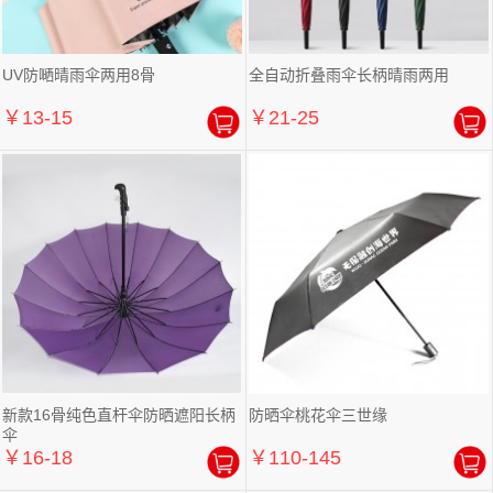
UV防嗮晴雨伞两用8骨
全自动折叠雨伞长柄晴雨两用
￥13-15
￥21-25
新款16骨纯色直杆伞防晒遮阳长柄
防晒伞桃花伞三世缘
伞
￥16-18
￥110-145