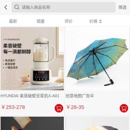
筛选
最新
销量
评价
价格
HYUNDAI 柔音破壁豆浆机X-A01
创意地图广告伞
￥253-278
￥28-35