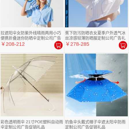
拉遮阳伞女防紫外线晴雨两用小巧
蕉下防污防晒衣女夏季户外透气冰
便携折叠迷你防晒伞定制公司广告
丝凉感轻薄防晒服定制公司广告礼
礼品
品
￥208-212
￥278-285
彩色透明雨伞 21寸POE塑料自动雨
钓鱼伞头戴式帽子伞遮太阳伞防雨
伞定制公司广告促销礼品
定制公司广告促销礼品