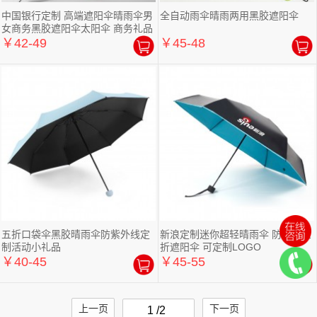
中国银行定制 高端遮阳伞晴雨伞男
全自动雨伞晴雨两用黑胶遮阳伞
女商务黑胶遮阳伞太阳伞 商务礼品
￥42-49
￥45-48
五折口袋伞黑胶晴雨伞防紫外线定
新浪定制迷你超轻晴雨伞 防紫外三
制活动小礼品
折遮阳伞 可定制LOGO
￥40-45
￥45-55
上一页
下一页
1 /2