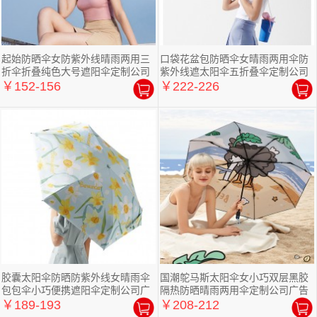
起始防晒伞女防紫外线晴雨两用三
口袋花盆包防晒伞女晴雨两用伞防
折伞折叠纯色大号遮阳伞定制公司
紫外线遮太阳伞五折叠伞定制公司
广告礼品
广告礼品
￥152-156
￥222-226
胶囊太阳伞防晒防紫外线女晴雨伞
国潮鸵马斯太阳伞女小巧双层黑胶
包包伞小巧便携遮阳伞定制公司广
隔热防晒晴雨两用伞定制公司广告
告礼品
礼品
￥189-193
￥208-212