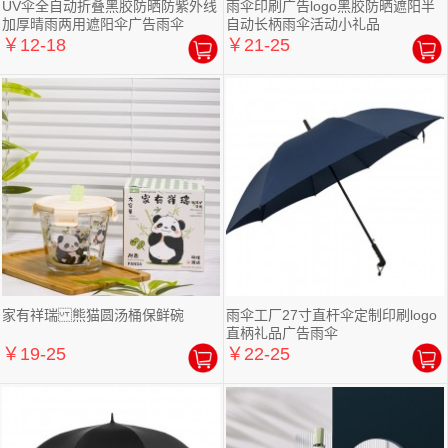
UV伞全自动折叠黑胶防晒防紫外线
雨伞印刷广告logo黑胶防晒遮阳半
加厚晴雨两用遮阳伞广告雨伞
自动长柄雨伞活动小礼品
￥12-18
￥21-25
家有祥瑞 熊猫圆汤桶保鲜碗
雨伞工厂27寸直杆伞定制印刷logo
直柄礼品广告雨伞
￥19-25
￥22-25