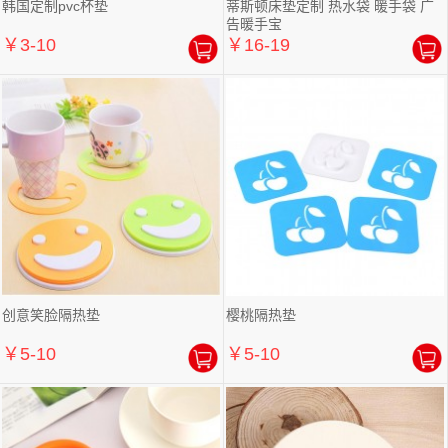
韩国定制pvc杯垫
蒂斯顿床垫定制 热水袋 暖手袋 广
告暖手宝
￥3-10
￥16-19
创意笑脸隔热垫
樱桃隔热垫
￥5-10
￥5-10