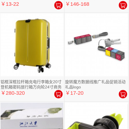
￥13-22
￥146-168
铝框深框拉杆箱充电行李箱女20寸
旋转魔方数据线推广礼品促销活动
登机箱密码旅行箱万向轮24寸商务
礼品logo
￥280-320
￥17-20