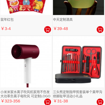
鼠年红包
中天定制酒具
￥3-4
￥39-48
小米米家水离子吹风机家用不伤发
三头熊定制指甲剪套装单个美甲沟
大功率负离子电吹风 可定制LOGO
修脚趾甲活动小礼品
￥323-356
￥31-38