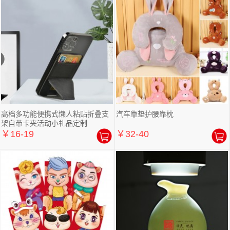
高档多功能便携式懒人粘贴折叠支
汽车靠垫护腰靠枕
架自带卡夹活动小礼品定制
￥16-19
￥32-40