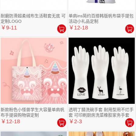
耐磨防滑超柔绒布生活鞋套无底 可
单肩ins简约百搭韩版帆布袋手提包
定制LOGO
活动小礼品定制
￥9-11
￥12-18
新款粉色小怪兽学生大容量单肩帆
透明丁腈洗碗手套 耐用型用不烂手
布手提袋购物袋定制
套 可印刷厨房洗菜橡胶家务手套
￥12-18
￥2-3