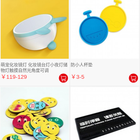
萌宠化妆镜灯 化妆镜台灯小夜灯储
防小人杯垫
物灯触摸自然光角度可调
￥119-129
￥3-5