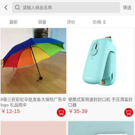
筛选
最新
销量
评价
价格
8骨三折彩虹伞批发各大保险广告伞
便携式家用速封封口机 手压滑盖封
logo 礼品雨伞
口器
￥12-15
￥35-39