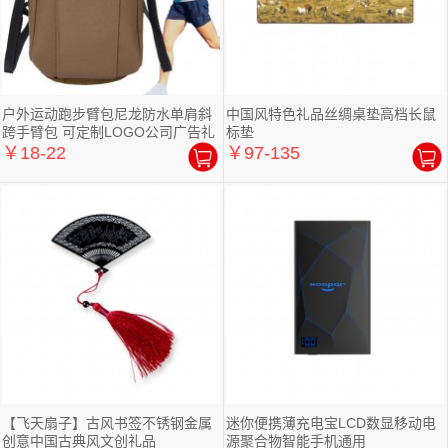
户外运动跑步臂包尼龙防水单肩斜
中国风特色礼品丝绸桌垫高档长鼠
跨手臂包 可定制LOGO公司广告礼
标垫
品
￥18-22
￥97-135
【飞天扇子】古风书签不锈钢金属
迷你便携薄充电宝LCD数显移动电
创意中国古典风文创礼品
源聚合物智能手机通用