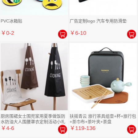
PVC冰箱贴
广告定制logo 汽车专用防滑垫
￥0-2
￥6-10
厨房围裙女士围兜家用夏季做饭防
扶摇青云 旅行茶具组壶+杯+旅行包
水防油大人围腰罩衣定制活动小礼
+茶巾布+茶叶夹+茶盘
品定制
￥4-6
￥119-136