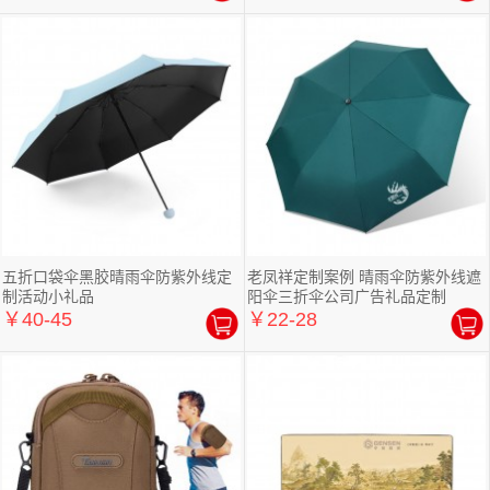
五折口袋伞黑胶晴雨伞防紫外线定
老凤祥定制案例 晴雨伞防紫外线遮
制活动小礼品
阳伞三折伞公司广告礼品定制
￥40-45
￥22-28