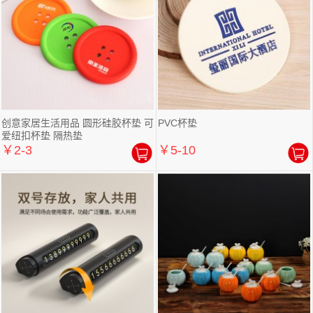
创意家居生活用品 圆形硅胶杯垫 可
PVC杯垫
爱纽扣杯垫 隔热垫
￥2-3
￥5-10