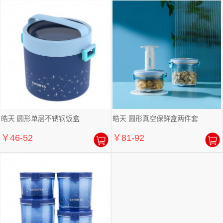
皓天 圆形单层不锈钢饭盒
皓天 圆形真空保鲜盒两件套
￥46-52
￥81-92