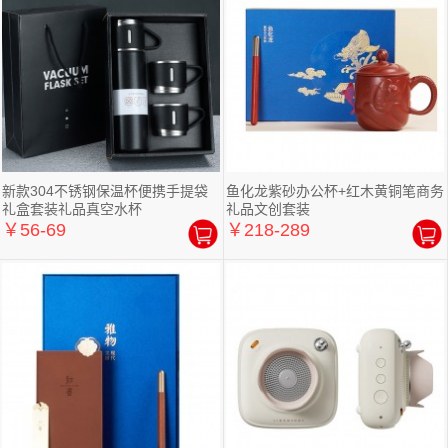
新款304不锈钢保温杯便携手提袋
鱼化龙紫砂办公杯+红木黄铜笔商务
礼盒套装礼品真空水杯
礼品文创套装
￥56-69
￥218-289