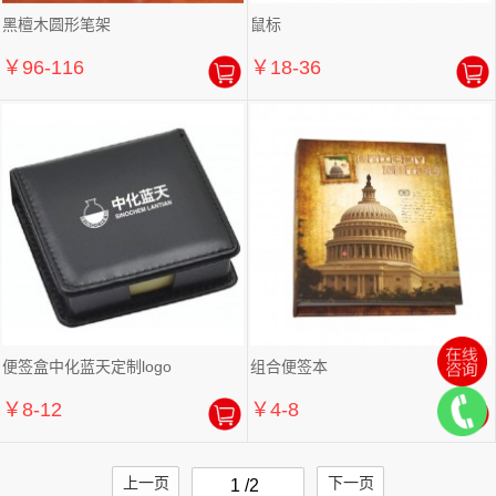
黑檀木圆形笔架
鼠标
￥96-116
￥18-36
便签盒中化蓝天定制logo
组合便签本
￥8-12
￥4-8
上一页
下一页
1 /2