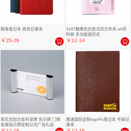
精美笔记本 商务记事本
3187糖果色创意活页文件夹 a4资
料册 多功能插页式
￥25-26
￥12-14
索尼克铝合金科室牌 告示牌 门牌
鹰速国际定制logoPu笔记本 平装记
金属指示牌定制公司广告礼品
事本
￥12-15
￥12-15