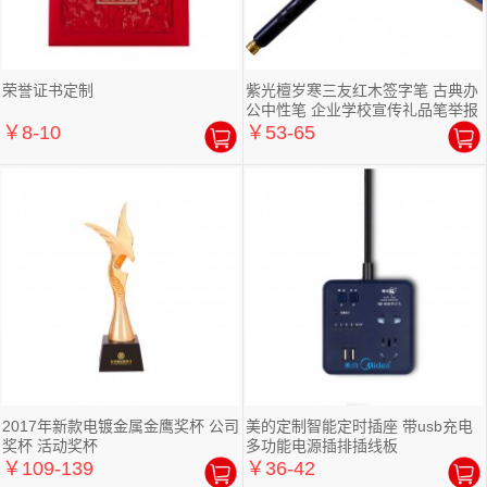
荣誉证书定制
紫光檀岁寒三友红木签字笔 古典办
公中性笔 企业学校宣传礼品笔举报
￥8-10
￥53-65
2017年新款电镀金属金鹰奖杯 公司
美的定制智能定时插座 带usb充电
奖杯 活动奖杯
多功能电源插排插线板
￥109-139
￥36-42