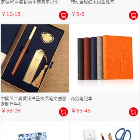
定做A5平装记事本商务笔记本
转动金属红木纹圆珠笔
￥10-15
￥5-6
中国风金属黄铜书签木质笔文创意
商务笔记本
定制伴手礼
￥68-98
￥35-45