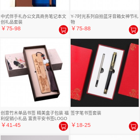
中式伴手礼办公文具商务笔记本文
Y-7时光系列自拍蓝牙音箱女神节礼
创礼品套装
物
￥75-98
￥75-88
创意竹木单品书签 精美盒子包装 福
签字笔书签套装
利促销小礼品 富贵平安书签LOGO
定
￥41-45
￥18-25