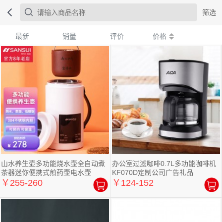
筛选
最新
销量
评价
价格
山水养生壶多功能烧水壶全自动煮
办公室过滤咖啡0.7L多功能咖啡机
茶器迷你便携式煎药壶电水壶
KF070D定制公司广告礼品
￥255-260
￥124-152