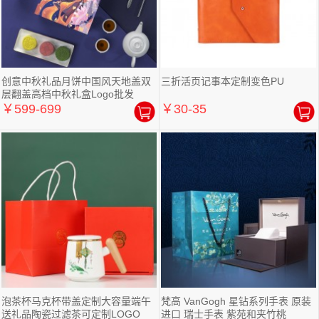
创意中秋礼品月饼中国风天地盖双
三折活页记事本定制变色PU
层翻盖高档中秋礼盒Logo批发
￥599-699
￥30-35
泡茶杯马克杯带盖定制大容量端午
梵高 VanGogh 星钻系列手表 原装
送礼品陶瓷过滤茶可定制LOGO
进口 瑞士手表 紫苑和夹竹桃