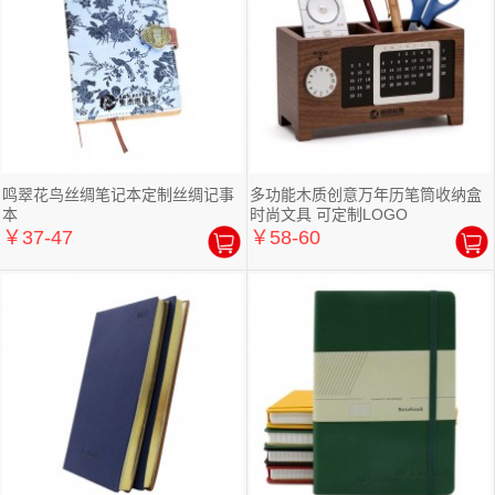
鸣翠花鸟丝绸笔记本定制丝绸记事
多功能木质创意万年历笔筒收纳盒
本
时尚文具 可定制LOGO
￥37-47
￥58-60