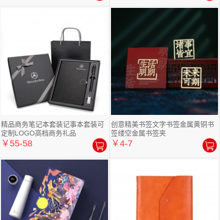
精品商务笔记本套装记事本套装可
创意精美书签文字书签金属黄铜书
定制LOGO高档商务礼品
签缕空金属书签夹
￥55-58
￥4-7