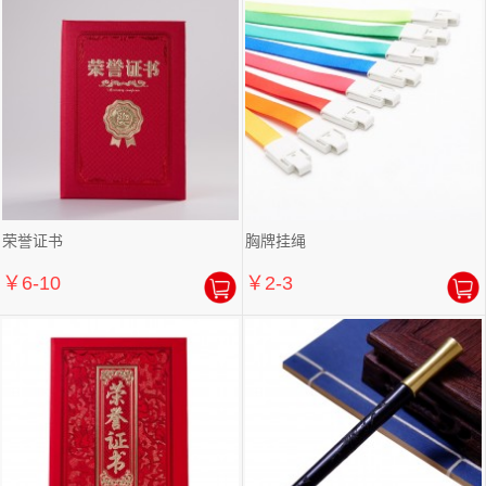
荣誉证书
胸牌挂绳
￥6-10
￥2-3