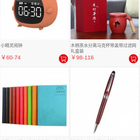
小精灵闹钟
木柄茶水分离马克杯带盖带过滤网
礼盒装
￥60-74
￥98-116