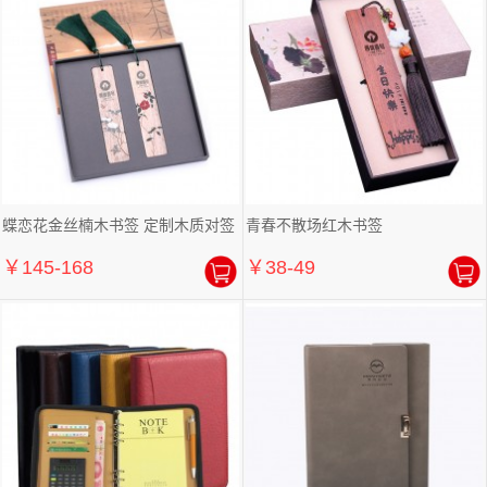
蝶恋花金丝楠木书签 定制木质对签
青春不散场红木书签
￥145-168
￥38-49