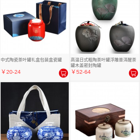
中式陶瓷茶叶罐礼盒包装盒瓷罐
高温日式粗陶茶叶罐浮雕普洱醒茶
罐木盖密封陶罐
￥20-24
￥52-64