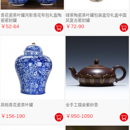
青花瓷茶叶罐月影青花布包礼盒陶
绿茶陶瓷茶叶罐包装盒空礼盒中国
瓷密封罐
风复古密封罐
￥52-64
￥72-90
高档青花瓷茶叶罐
全手工描金紫砂壶
￥156-190
￥950-1050