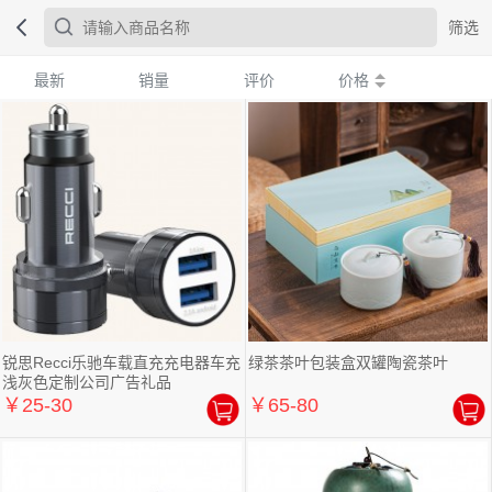
筛选
最新
销量
评价
价格
锐思Recci乐驰车载直充充电器车充
绿茶茶叶包装盒双罐陶瓷茶叶
浅灰色定制公司广告礼品
￥25-30
￥65-80