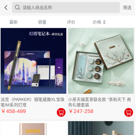
筛选
最新
销量
评价
价格
派克（PARKER）钢笔威雅XL宝珠
小茶天福茗茶联名款 “茶和天下 商
笔IM系列灯塔
务礼赠套装
￥458-499
￥247-258