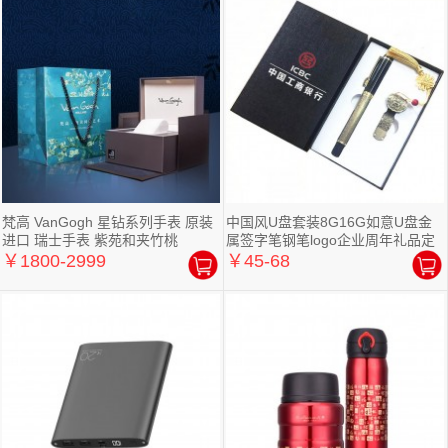
梵高 VanGogh 星钻系列手表 原装
中国风U盘套装8G16G如意U盘金
进口 瑞士手表 紫苑和夹竹桃
属签字笔钢笔logo企业周年礼品定
制
￥1800-2999
￥45-68