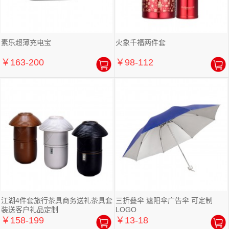
素乐超薄充电宝
火象千福两件套
￥163-200
￥98-112
江湖4件套旅行茶具商务送礼茶具套
三折叠伞 遮阳伞广告伞 可定制
装送客户礼品定制
LOGO
￥158-199
￥13-18