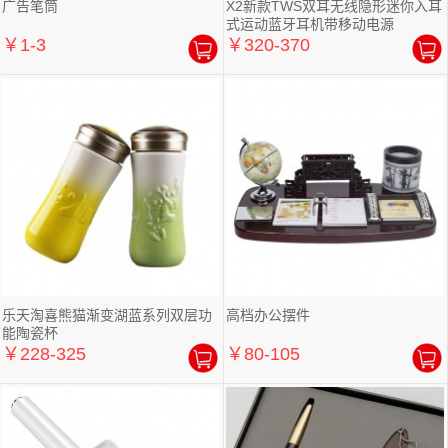
广告笔筒
X2新款TWS双耳无线隐形迷你入耳
式运动蓝牙耳机带移动电源
￥1-3
￥320-370
乐天淘喜熊猫渐变湖蓝系列双层功
高档办公摆件
能陶瓷杯
￥228-325
￥80-105