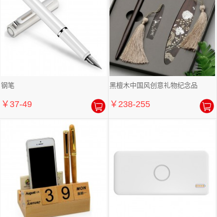
钢笔
黑檀木中国风创意礼物纪念品
￥37-49
￥238-255