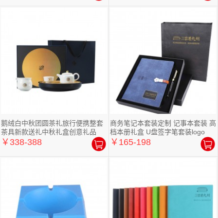
鹅绒白中秋团圆茶礼旅行便携整套
商务笔记本套装定制 记事本套装 高
茶具新款送礼中秋礼盒创意礼品
档本册礼盒 U盘签字笔套装logo
￥338-388
￥165-198