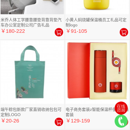
米乔人体工学腰靠腰垫背靠背垫汽
小黄人焖烧罐保温桶员工礼品可定
车办公室定制公司广告礼品
制logo
￥180-222
￥91-105
端午粽包新款厂家直销收纳包包可
电子商务套装z智能保温杯便携音箱
定制LOGO
套装
￥20-26
￥129-159