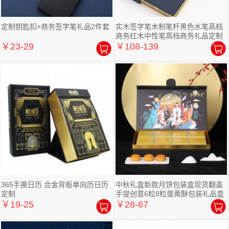
定制钥匙扣+商务签字笔礼品2件套
实木签字笔木制笔杆黑色水笔高档
商务红木中性笔高档商务礼品定制
￥23-29
￥108-139
365手撕日历 合金背板单向历日历
中秋礼盒新款月饼包装盒现货翻盖
定制
手提创意6粒8粒蛋黄酥包装礼品盒
￥19-25
￥28-67