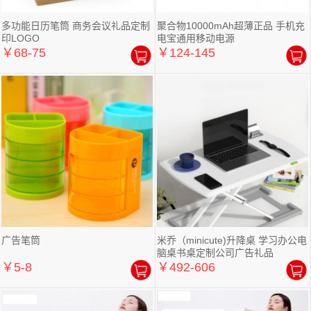
多功能日历笔筒 商务会议礼品定制
聚合物10000mAh超薄正品 手机充
印LOGO
电宝通用移动电源
￥68-75
￥124-145
广告笔筒
米乔（minicute)升降桌 学习办公电
脑桌书桌定制公司广告礼品
￥5-8
￥492-606