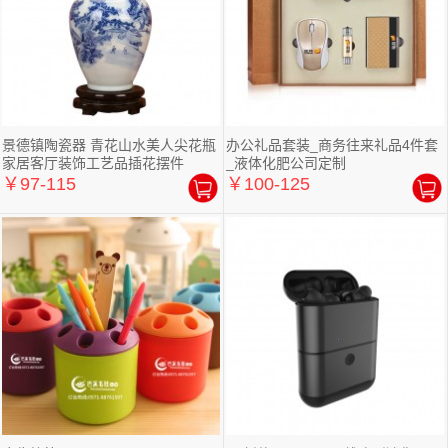
景德镇陶瓷器 青花山水美人尖花瓶
办公礼品套装_商务往来礼品4件套
家居客厅装饰工艺品插花摆件
_液体化肥公司定制
￥97-115
￥100-125