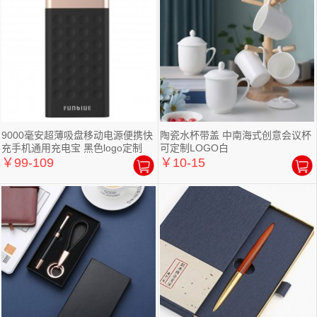
9000毫安超薄吸盘移动电源便携快
陶瓷水杯带盖 中南海式创意会议杯
充手机通用充电宝 黑色logo定制
可定制LOGO白
￥99-109
￥10-15