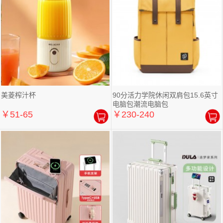
美菱榨汁杯
90分活力学院休闲双肩包15.6英寸
电脑包潮流电脑包
￥51-65
￥230-240