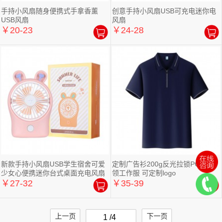
手持小风扇随身便携式手拿香薰
创意手持小风扇USB可充电迷你电
USB风扇
风扇
￥20-23
￥24-28
新款手持小风扇USB学生宿舍可爱
定制广告衫200g反光拉锁POLO翻
少女心便携迷你台式桌面充电风扇
领工作服 可定制logo
￥27-32
￥35-39
上一页
下一页
1 /4