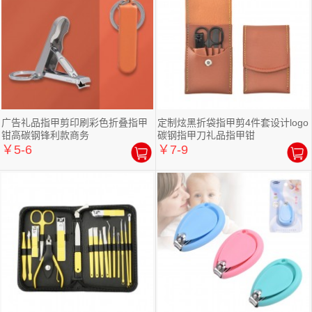
广告礼品指甲剪印刷彩色折叠指甲
定制炫黑折袋指甲剪4件套设计logo
钳高碳钢锋利款商务
碳钢指甲刀礼品指甲钳
￥5-6
￥7-9