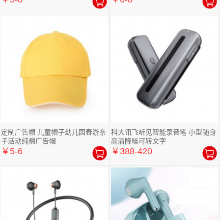
定制广告帽 儿童帽子幼儿园春游亲
科大讯飞听见智能录音笔 小型随身
子活动纯棉广告帽
高清降噪可转文字
￥5-6
￥388-420