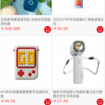
无线家用果蔬清洗机 去除农药残留
大风力户外手持风扇61°角度桌面立
净化器
式
￥358-368
￥45-56
DIY积木拼图桌面便携手持迷你风
迷你手持挂脖小风扇折叠大风力便
扇
携式学生手持风扇
￥45-56
￥37-46