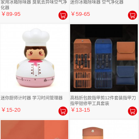
家用冰箱除味器 臭氧去异味空气净
迷你冰箱除味器 空气净化器
化器
￥89-95
￥59-65
迷你厨师计时器 学习时间管理器
高档折包款指甲剪12件套装指甲刀
指甲钳修甲工具套装
￥15-20
￥13-15