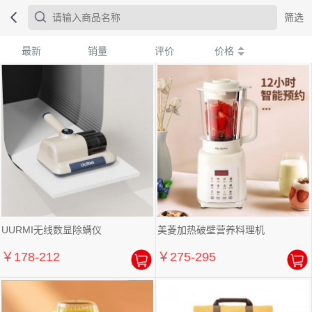
筛选
最新
销量
评价
价格
UURMI无线数显除螨仪
美菱加热破壁营养料理机
￥178-212
￥275-295