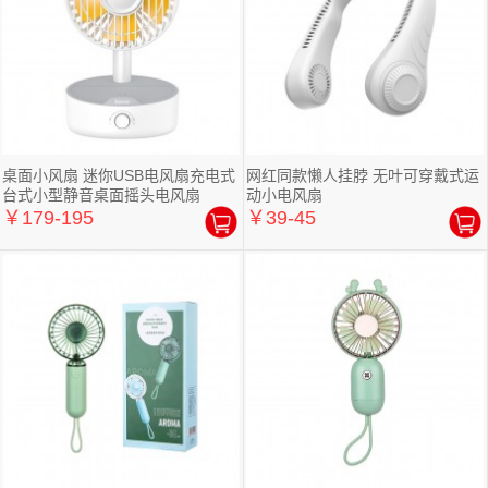
桌面小风扇 迷你USB电风扇充电式
网红同款懒人挂脖 无叶可穿戴式运
台式小型静音桌面摇头电风扇
动小电风扇
￥179-195
￥39-45