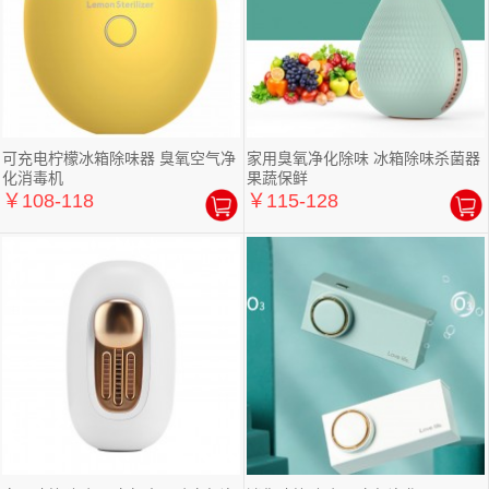
可充电柠檬冰箱除味器 臭氧空气净
家用臭氧净化除味 冰箱除味杀菌器
化消毒机
果蔬保鲜
￥108-118
￥115-128