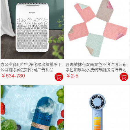
办公室商用空气净化器出租赁除甲
珊瑚绒抹布双面双色不沾油清洁布
醛除霾杀菌定制公司广告礼品
素色加厚吸水洗碗布厨房清洁去污
￥634-780
￥2-5