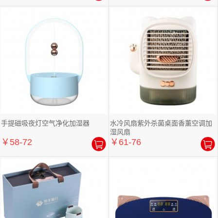
手提磁吸夜灯空气净化加湿器
水冷风扇紫外杀菌桌面香薰空调加
湿风扇
￥58-72
￥61-76