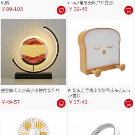
风扇
usb小电扇无叶户外露营
￥89-103
￥39-48
创意解压流沙画沙漏摆件装饰品
吐司夜灯手机支架卧室床头灯usb
小夜灯
￥49-57
￥37-43