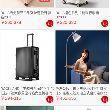
DULA商务前开口系列拉链款行李
DULA撞色系列拉链款行李箱
箱2071
D2088
￥260-378
￥320-330
ROCKLAND行李箱男万向轮学生铝
沙发旁边手机充电落地灯客厅卧室
框拉杆箱大容量旅行箱女登机密码
床头轻奢无线充电立式台灯定制公
箱子
司广告礼品
￥294-315
￥452-556