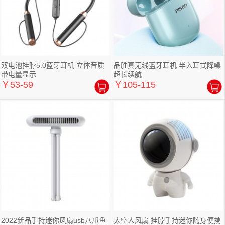
双电池挂脖5.0蓝牙耳机 立体音质
品胜真无线蓝牙耳机 半入耳式降噪
带电量显示
超长续航
￥53-59
￥105-115
2022新品手持迷你风扇usb八爪鱼
太空人风扇 挂脖手持迷你随身便携