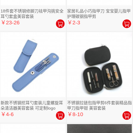
18件套不锈钢修脚刀祛甲沟挑安全
家居礼品小巧指甲刀 宝宝婴儿指甲
耳勺套盒美容套装
护理碳钢指甲剪
￥23-26
￥2-3
新款不锈钢挖耳勺套装儿童螺旋耳
不锈钢拉链包指甲剪6件套装精品指
朵清洁器美容套装 可定制logo
甲刀指甲钳 美容套装
￥4-6
￥8-10