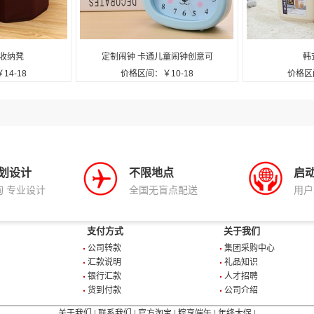
收纳凳
定制闹钟 卡通儿童闹钟创意可
韩
14-18
价格区间：￥10-18
价格区间
爱
划设计
不限地点
启
询 专业设计
全国无盲点配送
用户
支付方式
关于我们
公司转款
集团采购中心
汇款说明
礼品知识
银行汇款
人才招聘
货到付款
公司介绍
关于我们
|
联系我们
|
官方淘宝
|
粽享端午
|
年终大促
|