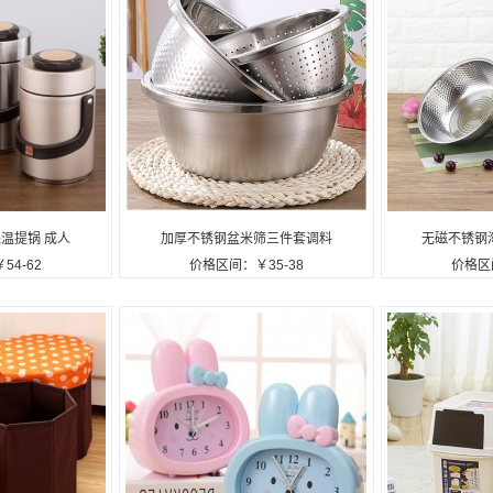
保温提锅 成人
加厚不锈钢盆米筛三件套调料
无磁不锈钢
54-62
价格区间：￥35-38
价格区间
桶便当盒
缸淘米盆洗菜盆实用年货礼品
厨房多用盆
套装盆子