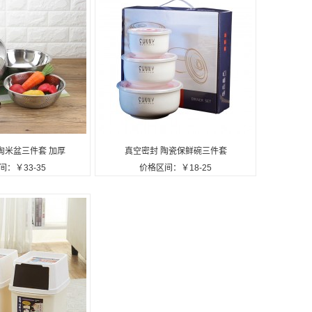
淘米盆三件套 加厚
真空密封 陶瓷保鲜碗三件套
：￥33-35
价格区间：￥18-25
洗米筛套装洗菜盆
沥水盆