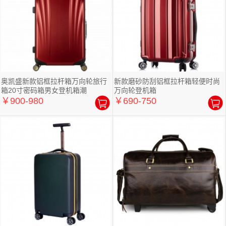
奥凯盛新款铝框拉杆箱万向轮旅行
新款磨砂防刮铝框拉杆箱轻便时尚
箱20寸密码箱男女登机箱潮
万向轮登机箱
￥900-980
￥690-750