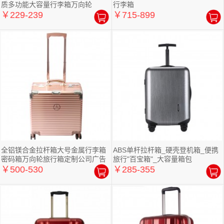
质多功能大容量行李箱万向轮
行李箱
￥229-239
￥715-899
全铝镁合金拉杆箱大号金属行李箱
ABS单杆拉杆箱_硬壳登机箱_便携
密码箱万向轮旅行箱定制公司广告
旅行"百宝箱"_大容量箱包
礼品
￥500-530
￥285-355