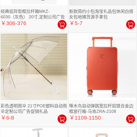
经典铝异型框拉杆箱MKZ-
新款简约小包淘宝礼品包休闲白搭
6030（灰色） 20寸,定制公司广告
女包地摊货源手拿包
礼品
￥306-376
￥5-7
彩色透明雨伞 21寸POE塑料自动雨
啄木鸟自动弹跳宽拉杆铝镁合金边
伞定制公司广告促销礼品
框旅行箱-马肯ZRA-2108
￥6-8
￥1109-1150