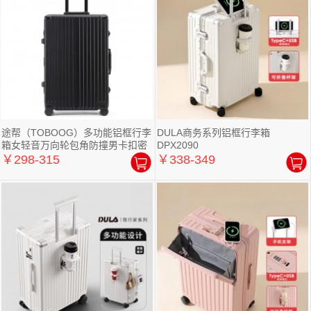
途帮（TOBOOG）多功能铝框行李
DULA商务系列铝框行李箱
箱女轻音万向轮包角防撞男卡扣密
DPX2090
码拉杆
￥298-315
￥338-349