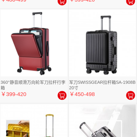
360°静音顺滑万向轮军刀拉杆行李
军刀SWISSGEAR拉杆箱SA-1908B
箱
20寸
￥399-420
￥450-498