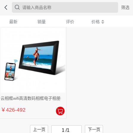
筛选
最新
销量
评价
价格
云相框wifi高清数码相框电子相册
￥426-492
上一页
下一页
1 /1