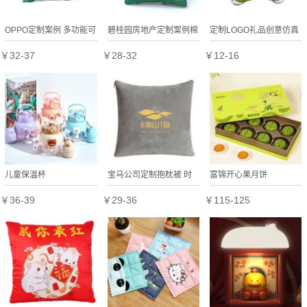
OPPO定制案例 多功能可
碧桂园房地产定制案例棉
定制LOGO礼品创意仿真
折叠车用抱枕靠垫被
麻新款抱枕 靠枕
粽子毛绒玩具公仔抱枕可
￥32-37
￥28-32
￥12-16
定制开模LOGO
儿童保温杯
宝马公司定制抱枕被 时
富锦开心果月饼
尚可折叠便携办公室家居
￥36-39
￥29-36
￥115-125
抱枕被 可定制logo