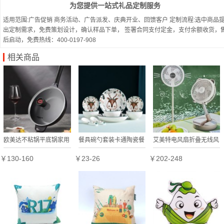
为您提供一站式礼品定制服务
适用范围:广告促销 商务活动、广告派发、庆典开业、回馈客户 定制流程:选中商品
出定制需求，免费策划设计，确认样品下单， 签署合同支付定金，支付余额收货，
后启动，免费热线：400-0197-908
相关商品
欧美达不粘锅平底锅家用
餐具碗勺套装卡通陶瓷餐
艾美特电风扇折叠无线风
小煎锅煎蛋BJJ24-D定制
具家用碗碟盘套装一鹿同
扇usb小风扇CM-RD12
￥130-160
￥23-26
￥202-248
公司广告礼品
行礼盒装
定制公司广告礼品