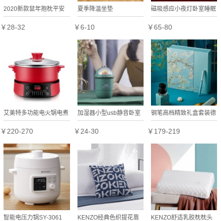
2020新款鼠年抱枕平安
夏季降温坐垫
磁吸感应小夜灯卧室睡眠
人寿各大保险开门红抱枕
灯充电可爱IFBS-Q02定
￥28-32
￥6-10
￥65-80
被可定制LOGO
制公司广告礼品
艾美特多功能电火锅电煮
加湿器小型usb静音卧室
钢笔高档精致礼盒套装德
锅 EP3001-02定制公司
学生宿舍迷你可爱
国笔尖钢笔礼盒商务套装
￥220-270
￥24-30
￥179-219
广告礼品
IFJSQ06定制公司广告礼
送客户礼品定制
品
智能电压力锅SY-3061
KENZO经典色织提花靠
KENZO舒适乳胶枕枕头