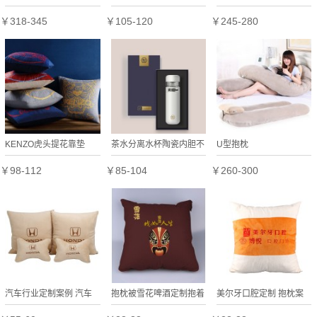
垫礼品定制员工福利
￥318-345
￥105-120
￥245-280
KENZO虎头提花靠垫
茶水分离水杯陶瓷内胆不
U型抱枕
（蓝）
锈钢保温杯KS20-WT021
￥98-112
￥85-104
￥260-300
定制公司广告礼品
汽车行业定制案例 汽车
抱枕被雪花啤酒定制抱着
美尔牙口腔定制 抱枕案
抱枕四件套 可定制LOGO
定制logo
例