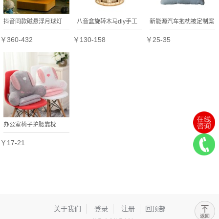
抖音同款磁悬浮月球灯
八音盒旋转木马diy手工
新能源汽车抱枕被定制案
3D打印台灯送客户礼品
礼物定制公司广告礼品
例
￥360-432
￥130-158
￥25-35
定制
办公室椅子护腰靠枕
￥17-21
关于我们
登录
注册
回顶部