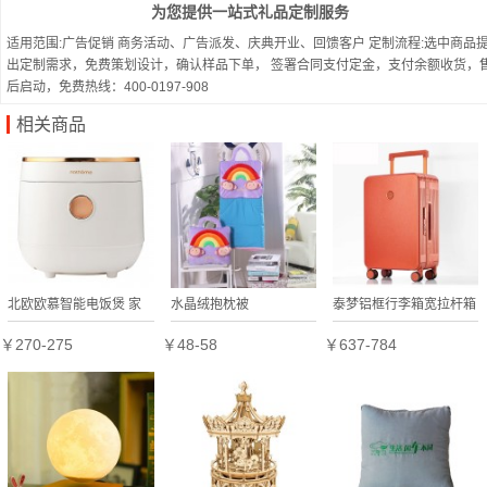
为您提供一站式礼品定制服务
适用范围:广告促销 商务活动、广告派发、庆典开业、回馈客户 定制流程:选中商品
出定制需求，免费策划设计，确认样品下单， 签署合同支付定金，支付余额收货，
后启动，免费热线：400-0197-908
相关商品
北欧欧慕智能电饭煲 家
水晶绒抱枕被
泰梦铝框行李箱宽拉杆箱
用电饭锅
旅行箱密码箱TM-2108定
￥270-275
￥48-58
￥637-784
制公司广告礼品