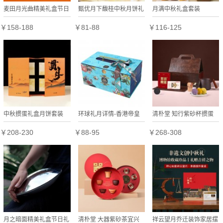
麦田月光曲精美礼盒节日
甄优月下馥桂中秋月饼礼
月满中秋礼盒套装
礼盒定制
盒
￥158-188
￥81-88
￥116-125
中秋掼蛋礼盒月饼套装
环球礼月详情-香港帝皇
清朴堂 知行紫砂杯掼蛋
中秋礼盒套装
商务套装原矿紫砂杯红木
￥208-230
￥88-95
￥268-308
把商务办公文创礼品礼盒
【
月之暗面精美礼盒节日礼
清朴堂 大器紫砂茶宜兴
祥云望月乔迁装饰家居摆