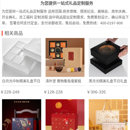
为您提供一站式礼品定制服务
为您提供一站式礼品定制服务 适用范围:商务馈赠、颁奖纪念、展销会、周年庆典、
开业典礼、员工福利 定制流程:选中商品提出定制需求，免费策划设计，确认样品下
单， 签署合同支付定金，支付余额收货，售后启动，免费热线：400-0197-908
相关商品
白月光中秋精美礼盒节日
清朴堂 雅物集兔毫紫瓯
黑月光精美礼盒节日礼盒
礼盒定制
建盏茶礼套装非遗传承工
定制
￥228-249
￥128-228
￥306-335
艺铁胎小种红茶可定制