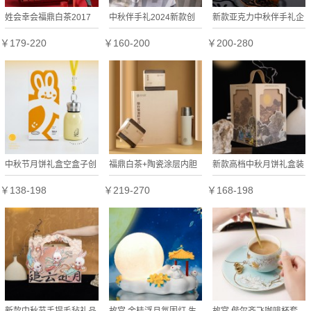
姓会幸会福鼎白茶2017
中秋伴手礼2024新款创
新款亚克力中秋伴手礼企
年高山寿眉手工龙珠茶球
意礼品恰逢其时企业送礼
业送客户潮流高级小众可
￥179-220
￥160-200
￥200-280
中秋礼盒
定制
定制礼盒
中秋节月饼礼盒空盒子创
福鼎白茶+陶瓷涂层内胆
新款高档中秋月饼礼盒装
意礼品伴手礼企业采购公
随行保温杯2016寿眉小
新中式团购定制Logo送
￥138-198
￥219-270
￥168-198
司员工送礼
茶饼老白茶中秋礼盒
礼月饼礼盒
新款中秋节手提毛毡礼品
故宫 金桂浮月氛围灯 生
故宫 偕尔齐飞咖啡杯套