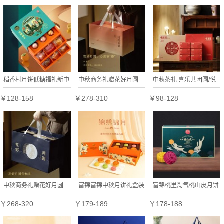
稻香村月饼低糖福礼新中
中秋商务礼赠花好月圆
中秋茶礼 喜乐共团圆/悦
式三层糕点礼盒装
（双层版）
团圆
￥128-158
￥278-310
￥98-128
中秋商务礼赠花好月圆
富锦富锦中秋月饼礼盒装
富锦桃里淘气桃山皮月饼
（三层版）
锦绣锦月
礼盒广式糕点多口味中秋
￥268-320
￥179-189
￥178-188
送礼640克