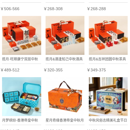
盒定制
黄龙山原矿甜芽小种红老
件礼品送朋友开业创意礼
￥506-566
￥268-308
￥268-288
白茶双茶套装礼盒 大器
物博物院收藏文创
紫砂
揽月·旺顺康宁双层中秋
揽月&酒逢知己中秋酒具
揽月&吉祥团圆中秋茶具
茶具祝福礼
礼盒
礼盒
￥489-512
￥320-355
￥349-375
月梦缤纷-香港帝皇中秋
星月奇缘香港帝皇中秋月
中秋风俗志精美礼盒节日
礼盒
饼礼盒
礼盒定制