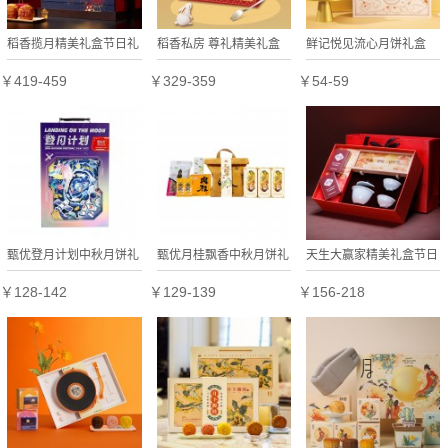
稻香揽月精美礼盒节日礼
稻香私房 尊礼精美礼盒
鲜记悦见流心月饼礼盒
盒定制
节日礼盒定制
400g
￥419-459
￥329-359
￥54-59
甄优登月计划中秋月饼礼
甄优月桂飘香中秋月饼礼
天生大赢家精美礼盒节日
盒
盒
礼盒定制
￥128-142
￥129-139
￥156-218