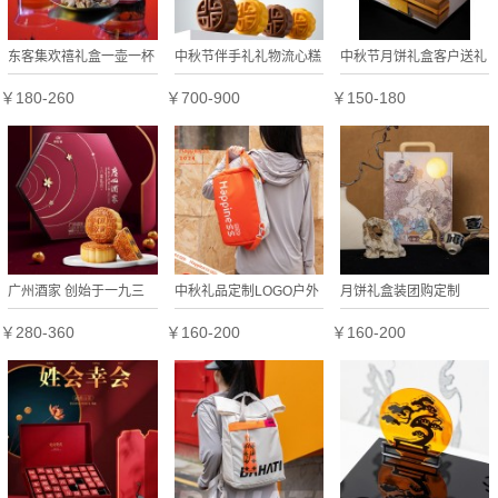
东客集欢禧礼盒一壶一杯
中秋节伴手礼礼物流心糕
中秋节月饼礼盒客户送礼
茶具和车载香组合商务伴
点礼盒Fendi芬迪礼品送
长辈糕点心企业商务伴手
￥180-260
￥700-900
￥150-180
手礼喜庆新年礼物
女朋友长辈客户
礼品高档可定制
广州酒家 创始于一九三
中秋礼品定制LOGO户外
月饼礼盒装团购定制
五年月饼礼盒双蛋黄纯白
运动风格伴手礼团购实用
LOGO公司企业中秋送礼
￥280-360
￥160-200
￥160-200
莲蓉五仁芝士流心奶黄流
送客户员工福利
沙中