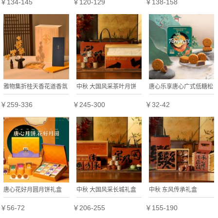
￥134-145
￥120-129
￥138-158
雅物集折桂天香花道香氛
中秋 大国风采茶叶月饼
唐心乐享唐心广式低糖松
套装香薰中式团扇中秋礼
礼盒
籽仁莲蓉月饼360g礼盒
￥259-336
￥245-300
￥32-42
品年会礼盒定制
装中秋月饼送礼
唐心花好月圆月饼礼盒
中秋 大国风采长城礼盒
中秋 东风传承礼盒
600g蛋黄莲蓉月饼中秋
￥56-72
￥206-255
￥155-190