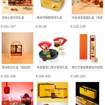
寻味之旅月饼礼盒
集味轩酥脆西饼礼盒
中秋悦享团圆礼盒（电源
礼盒）
￥161-167
￥45-49
￥125-138
清风揽月礼盒（耳机款）
东客集笑口常开茶具礼盒
梅兰竹菊香薰蜡烛中国香
盖碗一壶两杯茶叶罐商务
随手礼伴手礼商务礼品
￥185-198
￥260-400
￥180-260
送礼中秋礼盒伴手礼