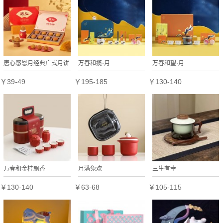
唐心感恩月经典广式月饼
万春和揽·月
万春和望·月
蛋黄莲蓉红豆沙多口味组
￥39-49
￥195-185
￥130-140
合礼盒中秋送礼
万春和金桂飘香
月满兔欢
三生有幸
￥130-140
￥63-68
￥105-115