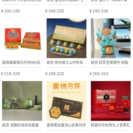
环保装饰高档伴手礼原创
日礼物 故宫官方旗舰店
装高颜值轻奢高级感杯子
￥160-190
￥180-230
￥190-230
定制
礼品伴手礼
生日礼物 官方正吕
富锦璀璨锦月月饼985克
故宫 明月映江山中秋系
故宫 四灵圣兽摆件 树脂
8枚广东广式中秋送礼多
列礼盒 月饼 礼盒 餐具故
国风潮玩礼物 故宫文创
￥218-228
￥188-220
￥260-310
口味礼盒装
宫官方正品
毕业礼物
故宫 龙腾四海茶具香器
富锦黑松露流心奶黄月饼
稻香村中秋贺礼上官荣礼