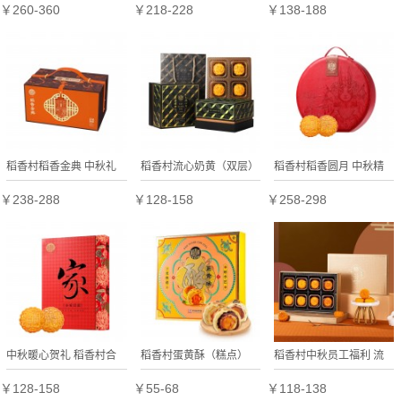
套装 生日礼物 故宫官方
400g8个装广东特产中秋
￥260-360
￥218-228
￥138-188
正品
员工福利
稻香村稻香金典 中秋礼
稻香村流心奶黄（双层）
稻香村稻香圆月 中秋精
赠
中秋贺礼
美礼品
￥238-288
￥128-158
￥258-298
中秋暖心贺礼 稻香村合
稻香村蛋黄酥（糕点）
稻香村中秋员工福利 流
家团圆
企业员工福利
心奶黄
￥128-158
￥55-68
￥118-138