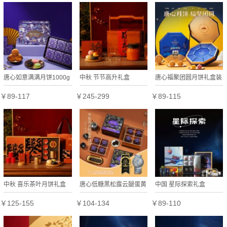
送礼送长辈广式月饼
唐心如意满满月饼1000g
中秋 节节高升礼盒
唐心福聚团圆月饼礼盒装
礼盒蛋黄莲蓉豆沙广式月
860g中秋送礼蛋黄莲蓉
￥89-117
￥245-299
￥89-115
饼多口味中秋送礼
月饼红豆沙月饼
中秋 喜乐茶叶月饼礼盒
唐心低糖黑松露云腿蛋黄
中国 星际探索礼盒
月饼礼盒480g中秋桃山
￥125-155
￥104-134
￥89-110
皮月饼送礼