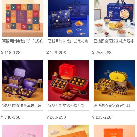
富锦月圆金秋广东广式脆
官栈月饼礼盒广式黑松露
官栈即食花胶粥礼盒滋补
皮蛋黄莲蓉哈密瓜荔枝凤
流心奶黄花胶月饼中秋节
鱼胶孕妇补品营养品代餐
￥118-128
￥199-208
￥258-268
梨水果味月饼礼盒
公司
早餐
锦华月饼815尊享装三层
锦华月饼星钻松露月饼
锦华流心盛宴双层礼盒
商务礼盒款多种口味广式
600g礼盒商务送礼探亲
600g厚乳芝士生椰拿铁
￥348-358
￥289-299
￥199-228
台式中秋过节送礼
伴手礼企业福利
黑巧榛子多味流心月饼