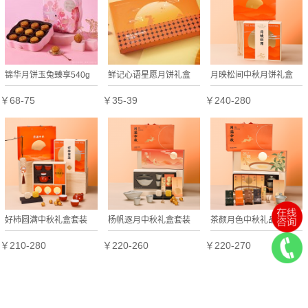
锦华月饼玉兔臻享540g
鲜记心语星愿月饼礼盒
月映松间中秋月饼礼盒
铁盒装中秋送礼公司团购
480g
￥68-75
￥35-39
￥240-280
好柿圆满中秋礼盒套装
杨帆逐月中秋礼盒套装
茶颜月色中秋礼品套装
￥210-280
￥220-260
￥220-270