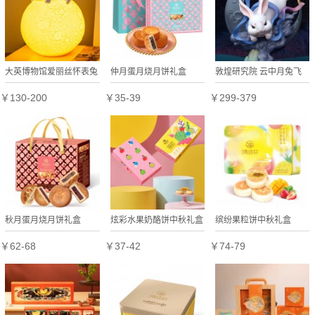
大英博物馆爱丽丝怀表兔
仲月蛋月烧月饼礼盒
敦煌研究院 云中月兔飞
月球小夜灯氛围灯摆件生
天摆件 女生生日礼物毕
￥130-200
￥35-39
￥299-379
日礼物女生伴手礼
业纪念品创意礼盒
秋月蛋月烧月饼礼盒
炫彩水果奶酪饼中秋礼盒
缤纷果粒饼中秋礼盒
￥62-68
￥37-42
￥74-79