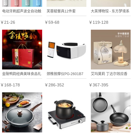
电动牙刷超声波全自动触
芙蓉赋餐具12件套
大英博物馆 - 东方梦境系
控洁牙器定制公司广告礼
列灵羽芳地香薰车载
￥21-26
￥59-68
￥119-128
品
金陵鸭韵经典美味食品礼
颈椎按摩仪PG-2601B7
艾玛莫莉 丁达尔效应香
盒
颈部按摩器肩颈热敷按摩
薰融蜡灯（配蜡烛）
￥168-178
￥286-352
￥367-395
定制公司广告礼品