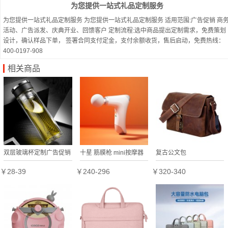
为您提供一站式礼品定制服务
为您提供一站式礼品定制服务 为您提供一站式礼品定制服务 适用范围:广告促销 商
活动、广告派发、庆典开业、回馈客户 定制流程:选中商品提出定制需求，免费策划
设计，确认样品下单， 签署合同支付定金，支付余额收货，售后启动，免费热线：
400-0197-908
相关商品
双层玻璃杯定制广告促销
十星 筋膜枪 mini按摩器
复古公文包
礼品高硼硅透明茶杯耐高
仪Nir9迷你按摩抢放松定
￥28-39
￥240-296
￥320-340
温礼品杯子定制
制公司广告礼品