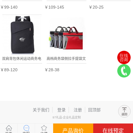
文包
￥99-140
￥109-145
￥20-25
双肩背包休闲运动商务电
高档商务袋侧拉手提袋文
脑包天浩洋定制logo
件袋资料袋A4手提袋开
￥89-120
￥28-38
会袋
关于我们
登录
注册
回顶部
97礼品-企业礼品定制
产品询价
在线预定