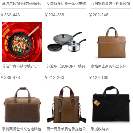
苏泊尔炒锅不粘锅健康炒
艾美特多功能一体化电磁
九阳锅具套装三件套炒锅
菜锅电磁炉燃气
炉/电陶炉 CT2202定制公
不粘锅CF-T0531定制公
￥362-446
￥234-288
￥202-248
NC32NA1定制公司广告
司广告礼品
司广告礼品
礼品
苏泊尔真不锈炒锅34cm
苏泊尔（SUPOR） 锅具
高档男士商务包公文包
炒菜锅铁锅CC34AC3定
套装三件套VTP1602T定
￥388-478
￥212-260
￥128-160
制公司广告礼品
制公司广告礼品
手提商务包公文包电脑包
男士商务单肩包手提包公
手提收纳袋