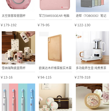
太空旅客吸管圆杯
军刀SWISSGEAR 电脑
途帮（TOBOOG）笔记
包SA-1109
本电脑包15寸16寸简约
￥179-192
￥79-95
￥122-130
防水耐磨大容量
雪纳瑞陶瓷直筒杯
欧美达木纤维菜板实木菜
多功能养生壶 炖煮煮茶
板和面板案板厨房砧板定
烧水保温精致炖煮保温壶
￥13-16
￥94-115
￥278-318
制公司广告礼品
热水壶