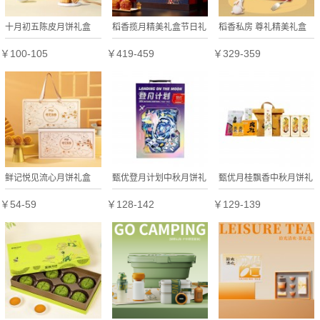
十月初五陈皮月饼礼盒
稻香揽月精美礼盒节日礼
稻香私房 尊礼精美礼盒
盒定制
节日礼盒定制
￥100-105
￥419-459
￥329-359
鲜记悦见流心月饼礼盒
甄优登月计划中秋月饼礼
甄优月桂飘香中秋月饼礼
400g
盒
盒
￥54-59
￥128-142
￥129-139