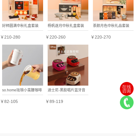
好柿圆满中秋礼盒套装
杨帆逐月中秋礼盒套装
茶颜月色中秋礼品套装
￥210-280
￥220-260
￥220-270
so.home珐琅小蛮腰咖啡
迪士尼-黑胶唱片蓝牙音
果饮杯珐琅暖手杯
箱J
￥82-105
￥89-119