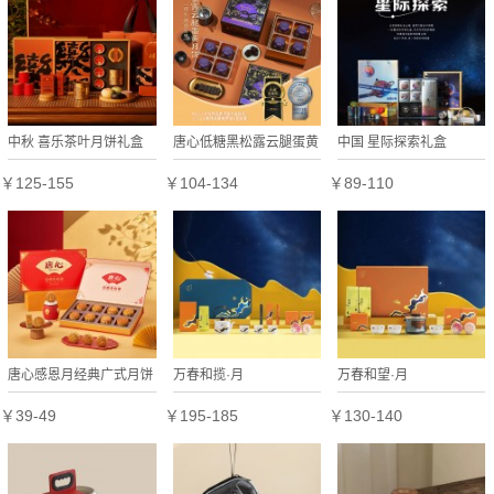
中秋 喜乐茶叶月饼礼盒
唐心低糖黑松露云腿蛋黄
中国 星际探索礼盒
月饼礼盒480g中秋桃山
￥125-155
￥104-134
￥89-110
皮月饼送礼
唐心感恩月经典广式月饼
万春和揽·月
万春和望·月
蛋黄莲蓉红豆沙多口味组
￥39-49
￥195-185
￥130-140
合礼盒中秋送礼