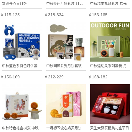
富锦开心果月饼
中秋特色月饼套装-月见
中秋精美礼盒套装-拾光
山海
清欢
￥115-125
￥318-334
￥153-165
中秋蓝色系特色月饼套
中秋国风系列月饼套装-
中秋运动风系列套装-月
装-月空奇遇记
月千年
满归途
￥156-169
￥212-229
￥168-182
中秋特色礼盒-光影中秋
十月初五流心奶黄月饼
天生大赢家精美礼盒节日