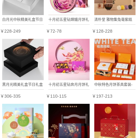
白月光中秋精美礼盒节日
十月初五星钻嫦娥月饼礼
清朴堂 雅物集兔毫紫瓯
礼盒定制
盒
建盏茶礼套装非遗传承工
￥228-249
￥72-78
￥128-228
艺铁胎小种红茶可定制
黑月光精美礼盒节日礼盒
十月初五星钻奔月月饼礼
中秋特色月饼茶具套装-
定制
盒
福禄授禧
￥306-335
￥110-115
￥197-213