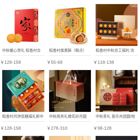
中秋暖心贺礼 稻香村合
稻香村蛋黄酥（糕点）
稻香村中秋员工福利 流
家团圆
企业员工福利
心奶黄
￥128-158
￥55-68
￥118-138
稻香村月饼低糖福礼新中
中秋商务礼赠花好月圆
中秋茶礼 喜乐共团圆/悦
式三层糕点礼盒装
（双层版）
团圆
￥128-158
￥278-310
￥98-128