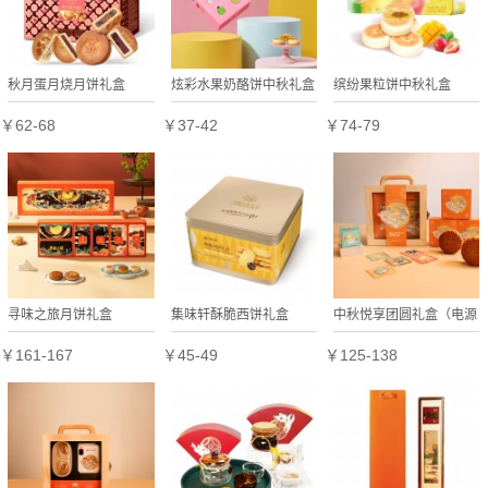
秋月蛋月烧月饼礼盒
炫彩水果奶酪饼中秋礼盒
缤纷果粒饼中秋礼盒
￥62-68
￥37-42
￥74-79
寻味之旅月饼礼盒
集味轩酥脆西饼礼盒
中秋悦享团圆礼盒（电源
礼盒）
￥161-167
￥45-49
￥125-138