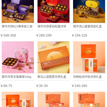
锦华月饼815尊享装三层
锦华月饼星钻松露月饼
锦华流心盛宴双层礼盒
商务礼盒款多种口味广式
600g礼盒商务送礼探亲
600g厚乳芝士生椰拿铁
￥348-358
￥289-299
￥199-228
台式中秋过节送礼
伴手礼企业福利
黑巧榛子多味流心月饼
锦华月饼玉兔臻享540g
鲜记心语星愿月饼礼盒
月映松间中秋月饼礼盒
铁盒装中秋送礼公司团购
480g
￥68-75
￥35-39
￥240-280