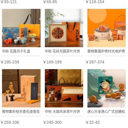
￥93-121
￥65-85
￥118-154
送员工
中秋团购批发
仁月饼中秋送礼
中秋 花晨月夕礼盒
中秋 花好月圆茶叶月饼
雅物集围炉煮时光电炉煮
相框礼盒
茶套装热水壶中秋礼品创
￥195-239
￥169-199
￥287-374
意年会礼盒定制
雅物集折桂天香花道香氛
中秋 大国风采茶叶月饼
唐心乐享唐心广式低糖松
套装香薰中式团扇中秋礼
礼盒
籽仁莲蓉月饼360g礼盒
￥259-336
￥245-300
￥32-42