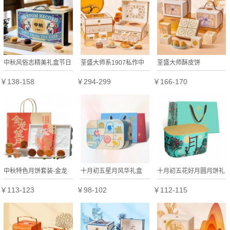
中秋风俗志精美礼盒节日
荃盛大师系1907私作中
荃盛大师酥皮饼
礼盒定制
秋月饼礼盒
￥138-158
￥294-299
￥166-170
中秋特色月饼套装-金龙
十月初五星月风华礼盒
十月初五花好月圆月饼礼
望月
（铁盒）
盒铁盒装
￥113-123
￥98-102
￥112-115