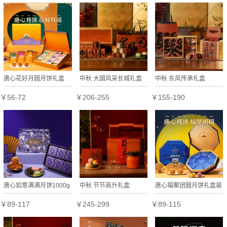
品年会礼盒定制
装中秋月饼送礼
唐心花好月圆月饼礼盒
中秋 大国风采长城礼盒
中秋 东风传承礼盒
600g蛋黄莲蓉月饼中秋
￥56-72
￥206-255
￥155-190
送礼送长辈广式月饼
唐心如意满满月饼1000g
中秋 节节高升礼盒
唐心福聚团圆月饼礼盒装
礼盒蛋黄莲蓉豆沙广式月
860g中秋送礼蛋黄莲蓉
￥89-117
￥245-299
￥89-115
饼多口味中秋送礼
月饼红豆沙月饼