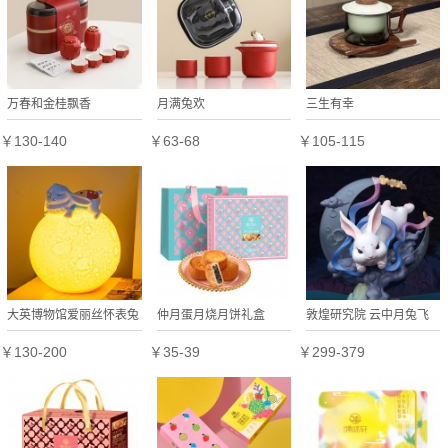
万春和金桂飘香
月满兔欢
三生有幸
￥130-140
￥63-68
￥105-115
大英博物馆爱丽丝怀表兔
仲月蛋月烧月饼礼盒
敦煌研究院 云中月兔飞
月球小夜灯氛围灯摆件生
天摆件 女生生日礼物毕
￥130-200
￥35-39
￥299-379
日礼物女生伴手礼
业纪念品创意礼盒