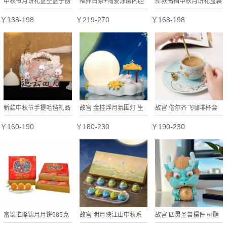
中秋节月饼礼盒空盒子创
福鼎白茶+陶瓷涂层内胆
新款高档中秋月饼礼盒装
意礼品伴手礼企业采购公
随行保温杯2016寿眉小
新中式团购定制Logo送
￥138-198
￥219-270
￥168-198
司员工送礼
茶饼老白茶中秋礼盒
礼月饼礼盒
新款中秋节手提毛毡礼品
故宫 金桂浮月氛围灯 生
故宫 偕尔齐飞咖啡杯套
环保装饰高档伴手礼原创
日礼物 故宫官方旗舰店
装高颜值轻奢高级感杯子
￥160-190
￥180-230
￥190-230
定制
礼品伴手礼
生日礼物 官方正吕
富锦璀璨锦月月饼985克
故宫 明月映江山中秋系
故宫 四灵圣兽摆件 树脂