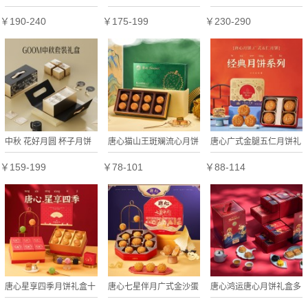
礼盒
礼盒
￥190-240
￥175-199
￥230-290
中秋 花好月圆 杯子月饼
唐心猫山王斑斓流心月饼
唐心广式金腿五仁月饼礼
礼盒
400g榴莲果肉月饼中秋
盒装广式中秋节送礼糕点
￥159-199
￥78-101
￥88-114
广式港式月饼送礼
特产720g
唐心星享四季月饼礼盒十
唐心七星伴月广式金沙蛋
唐心鸿运唐心月饼礼盒多
二种口味中秋送礼送客户
黄莲蓉礼盒装月饼640g
口味组合蛋黄莲蓉经典五