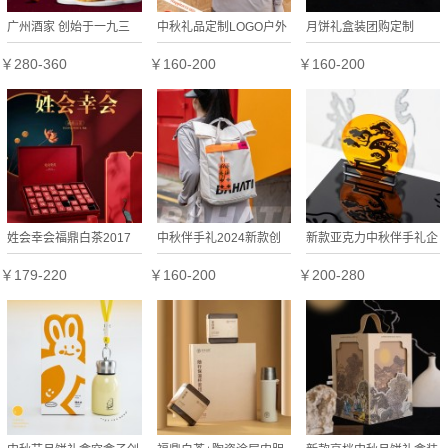
广州酒家 创始于一九三
中秋礼品定制LOGO户外
月饼礼盒装团购定制
五年月饼礼盒双蛋黄纯白
运动风格伴手礼团购实用
LOGO公司企业中秋送礼
￥280-360
￥160-200
￥160-200
莲蓉五仁芝士流心奶黄流
送客户员工福利
沙中
姓会幸会福鼎白茶2017
中秋伴手礼2024新款创
新款亚克力中秋伴手礼企
年高山寿眉手工龙珠茶球
意礼品恰逢其时企业送礼
业送客户潮流高级小众可
￥179-220
￥160-200
￥200-280
中秋礼盒
定制
定制礼盒