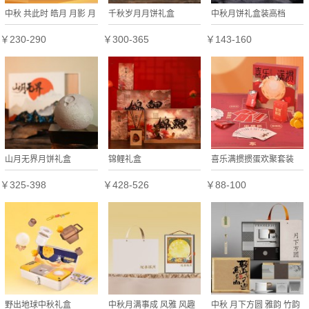
中秋 共此时 皓月 月影 月
千秋岁月月饼礼盒
中秋月饼礼盒装高档
华礼盒
￥230-290
￥300-365
￥143-160
山月无界月饼礼盒
锦鲤礼盒
喜乐满掼掼蛋欢聚套装
￥325-398
￥428-526
￥88-100
野出地球中秋礼盒
中秋月满事成 风雅 风趣
中秋 月下方圆 雅韵 竹韵