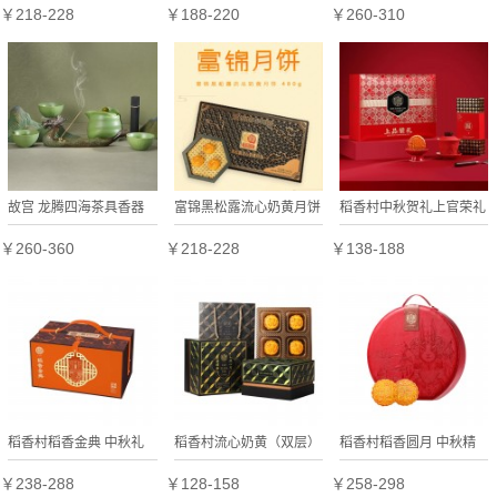
8枚广东广式中秋送礼多
列礼盒 月饼 礼盒 餐具故
国风潮玩礼物 故宫文创
￥218-228
￥188-220
￥260-310
口味礼盒装
宫官方正品
毕业礼物
故宫 龙腾四海茶具香器
富锦黑松露流心奶黄月饼
稻香村中秋贺礼上官荣礼
套装 生日礼物 故宫官方
400g8个装广东特产中秋
￥260-360
￥218-228
￥138-188
正品
员工福利
稻香村稻香金典 中秋礼
稻香村流心奶黄（双层）
稻香村稻香圆月 中秋精
赠
中秋贺礼
美礼品
￥238-288
￥128-158
￥258-298