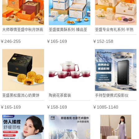
大师尊情荃盛中秋月饼高
荃盛蛋黄酥系列·臻品荃
荃盛专业有礼系列·半熟
档双层礼盒
盛月饼礼盒
芝士流心饼月饼礼盒
￥246-255
￥165-169
￥152-158
荃盛黑松露流心奶黄饼
陶瓷花茶套装
手持型便携式投影仪
￥165-169
￥158-169
￥1085-1140