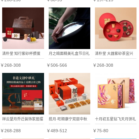
清朴堂 知行紫砂杯掼蛋
月之暗面精美礼盒节日礼
清朴堂 大器紫砂茶宜兴
商务套装原矿紫砂杯红木
盒定制
黄龙山原矿甜芽小种红老
￥268-308
￥506-566
￥268-308
把商务办公文创礼品礼盒
白茶双茶套装礼盒 大器
【
紫砂
祥云望月乔迁装饰家居摆
揽月·旺顺康宁双层中秋
十月初五星钻飞天月饼礼
件礼品送朋友开业创意礼
茶具祝福礼
盒
￥268-288
￥489-512
￥75-80
物博物院收藏文创