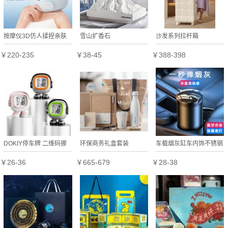
按摩仪3D仿人揉捏亲肤
雪山扩香石
沙发系列拉杆箱
莱卡面料新款智能语音多
￥220-235
￥38-45
￥388-398
功能颈椎肩颈按摩枕枕头
脖子
DOKIY停车牌 二维码挪
环保商务礼盒套装
车载烟灰缸车内饰不锈钢
车号码牌虚拟电话停车卡
创意夜灯不掉灰汽车用品
￥26-36
￥665-679
￥28-38
保护隐私安全移车卡
带盖除味神器