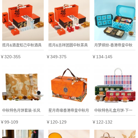
揽月&酒逢知己中秋酒具
揽月&吉祥团圆中秋茶具
月梦缤纷-香港帝皇中秋
礼盒
礼盒
礼盒
￥320-355
￥349-375
￥134-145
中秋特色月饼套装-长风
星月奇缘香港帝皇中秋月
中秋特色礼盒月饼-下一
破浪
饼礼盒
站
￥99-109
￥120-129
￥122-132