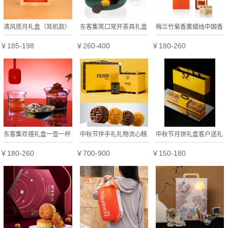
清风揽月礼盒（耳机款）
东客集笑口常开茶具礼盒
梅兰竹菊香薰蜡烛中国香
盖碗一壶两杯茶叶罐商务
随手礼伴手礼商务礼品
￥185-198
￥260-400
￥180-260
送礼中秋礼盒伴手礼
东客集欢禧礼盒一壶一杯
中秋节伴手礼礼物流心糕
中秋节月饼礼盒客户送礼
茶具和车载香组合商务伴
点礼盒Fendi芬迪礼品送
长辈糕点心企业商务伴手
￥180-260
￥700-900
￥150-180
手礼喜庆新年礼物
女朋友长辈客户
礼品高档可定制