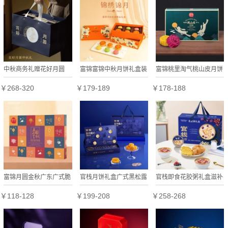
中秋商务礼赠花好月圆
富锦富锦中秋月饼礼盒装
富锦桃里淘气桃山皮月饼
（三层版）
锦绣锦月
礼盒广式糕点多口味中秋
￥268-320
￥179-189
￥178-188
送礼640克
富锦月圆金秋广东广式脆
官栈月饼礼盒广式黑松露
官栈即食花胶粥礼盒滋补
皮蛋黄莲蓉哈密瓜荔枝凤
流心奶黄花胶月饼中秋节
鱼胶孕妇补品营养品代餐
￥118-128
￥199-208
￥258-268
梨水果味月饼礼盒
公司
早餐