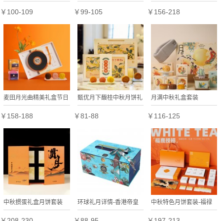
（纸盒）
礼盒定制
￥100-109
￥99-105
￥156-218
麦田月光曲精美礼盒节日
甄优月下馥桂中秋月饼礼
月满中秋礼盒套装
礼盒定制
盒
￥158-188
￥81-88
￥116-125
中秋掼蛋礼盒月饼套装
环球礼月详情-香港帝皇
中秋特色月饼套装-福禄
中秋礼盒套装
授禧
￥208-230
￥88-95
￥197-213